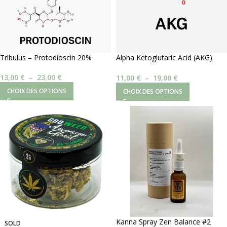
Tribulus – Protodioscin 20%
Alpha Ketoglutaric Acid (AKG)
98%
13,00
€
–
23,00
€
11,00
€
–
19,00
€
CHOIX DES OPTIONS
CHOIX DES OPTIONS
Kanna Spray Zen Balance #2
SOLD