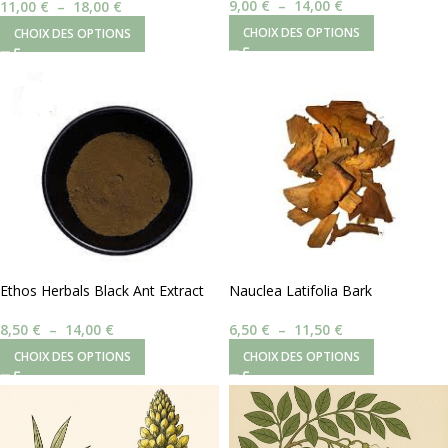
9,00
€
–
14,00
€
11,00
€
–
18,00
€
CHOIX DES OPTIONS
CHOIX DES OPTIONS
Ethos Herbals Black Ant Extract
Nauclea Latifolia Bark
20:1 – Polyrachis vicina
6,50
€
–
11,50
€
8,50
€
–
14,00
€
CHOIX DES OPTIONS
CHOIX DES OPTIONS