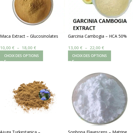
Maca Extract – Glucosinolates
Garcinia Cambogia – HCA 50%
0,6%
13,00
€
–
22,00
€
10,00
€
–
18,00
€
CHOIX DES OPTIONS
CHOIX DES OPTIONS
Ajuga Turkestanica –
Sophona Flavescens – Matrine