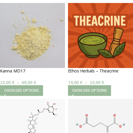
Kanna MD17
Ethos Herbals – Theacrine
23,00
€
–
69,00
€
14,00
€
–
23,00
€
CHOIX DES OPTIONS
CHOIX DES OPTIONS