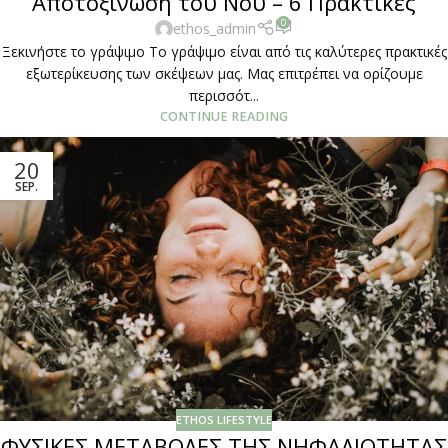
Αποτοξίνωση του Νου – 6 Πρακτικές
0
ethos_admin
Ξεκινήστε το γράψιμο Το γράψιμο είναι από τις καλύτερες πρακτικές
εξωτερίκευσης των σκέψεων μας. Μας επιτρέπει να ορίζουμε
περισσότ...
CONTINUE READING
20
SEP.
ETHOS LIFESTYLE
ΦΥΣΙΚΕΣ ΜΕΤΑΒΟΛΕΣ ΤΗΣ ΝΗΦΑΛΙΟΤΗΤΑΣ