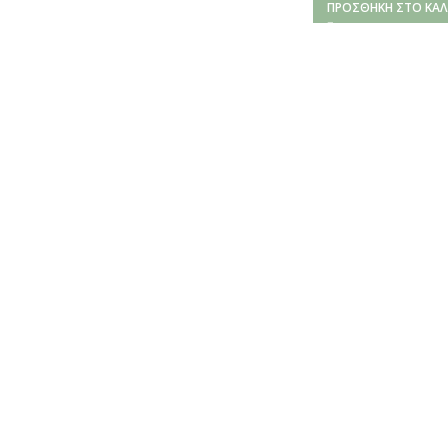
ΠΡΟΣΘΉΚΗ ΣΤΟ ΚΑΛ
Kanna SE33
10,00
€
–
19,00
€
ΕΠΙΛΟΓΉ