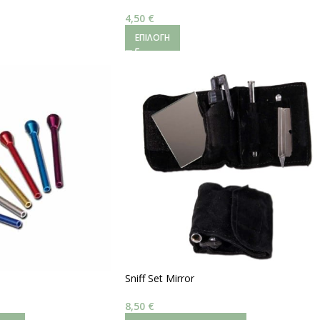
4,50
€
ΕΠΙΛΟΓΉ
Sniff Set Mirror
8,50
€