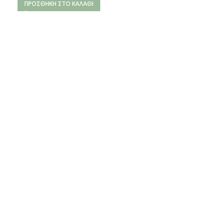
ΠΡΟΣΘΉΚΗ ΣΤΟ ΚΑΛΆΘΙ
Sophona Alopecuroides – Cytisine 98%
11,00
€
–
19,00
€
ΕΠΙΛΟΓΉ