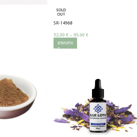
SOLD
OUT
SR-14968
52,00
€
–
95,00
€
ΕΠΙΛΟΓΉ