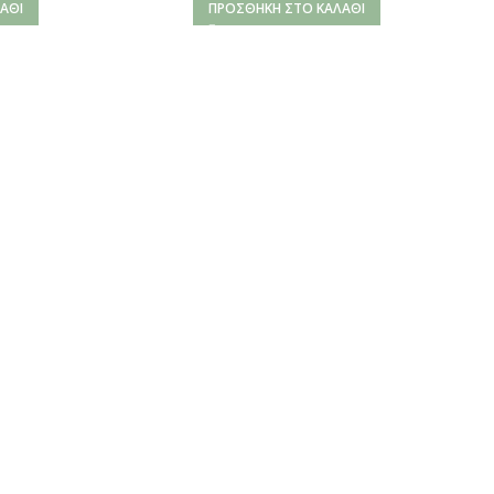
ΆΘΙ
ΠΡΟΣΘΉΚΗ ΣΤΟ ΚΑΛΆΘΙ
Kanna MD17
23,00
€
–
69,00
€
ΕΠΙΛΟΓΉ