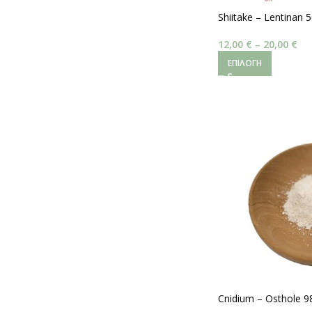
Shiitake – Lentinan 
12,00
€
–
20,00
€
ΕΠΙΛΟΓΉ
Cnidium – Osthole 