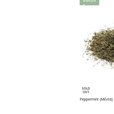
ΕΠΙΛΟΓΉ
SOLD
OUT
Peppermint (Μέντα)
2,90
€
–
4,90
€