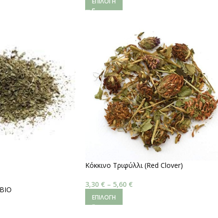
ΕΠΙΛΟΓΉ
Κόκκινο Τριφύλλι (Red Clover)
3,30
€
–
5,60
€
 BIO
ΕΠΙΛΟΓΉ