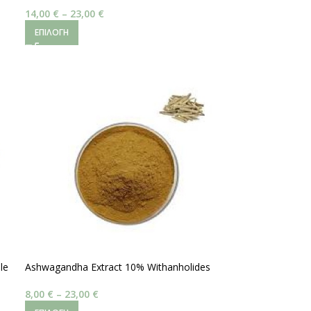
14,00
€
–
23,00
€
ΕΠΙΛΟΓΉ
le
Ashwagandha Extract 10% Withanholides
8,00
€
–
23,00
€