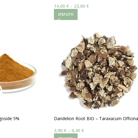
14,00
€
–
23,00
€
ΕΠΙΛΟΓΉ
agoside 5%
Dandelion Root BIO – Taraxacum Officina
3,90
€
–
6,40
€