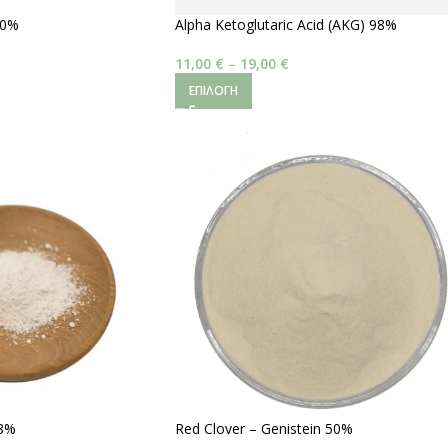
50%
Alpha Ketoglutaric Acid (AKG) 98%
11,00
€
–
19,00
€
ΕΠΙΛΟΓΉ
98%
Red Clover – Genistein 50%