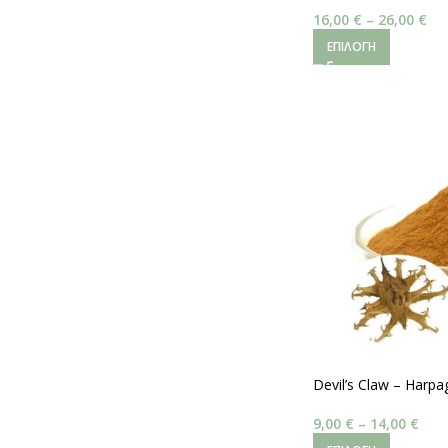
16,00
€
–
26,00
€
ΕΠΙΛΟΓΉ
Devil’s Claw – Harp
9,00
€
–
14,00
€