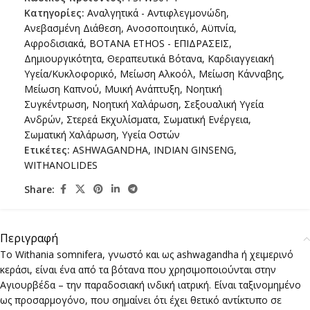
Κατηγορίες:
Αναλγητικά - Αντιφλεγμονώδη
,
Ανεβασμένη Διάθεση
,
Ανοσοποιητικό
,
Αϋπνία
,
Αφροδισιακά
,
ΒΟΤΑΝΑ ETHOS - ΕΠΙΔΡΑΣΕΙΣ
,
Δημιουργικότητα
,
Θεραπευτικά Βότανα
,
Καρδιαγγειακή
Υγεία/Κυκλοφορικό
,
Μείωση Αλκοόλ
,
Μείωση Κάνναβης
,
Μείωση Καπνού
,
Μυική Ανάπτυξη
,
Νοητική
Συγκέντρωση
,
Νοητική Χαλάρωση
,
Σεξουαλική Υγεία
Ανδρών
,
Στερεά Εκχυλίσματα
,
Σωματική Ενέργεια
,
Σωματική Χαλάρωση
,
Υγεία Οστών
Ετικέτες:
ASHWAGANDHA
,
INDIAN GINSENG
,
WITHANOLIDES
Share:
Περιγραφή
Το Withania somnifera, γνωστό και ως ashwagandha ή χειμερινό
κεράσι, είναι ένα από τα βότανα που χρησιμοποιούνται στην
Αγιουρβέδα – την παραδοσιακή ινδική ιατρική. Είναι ταξινομημένο
ως προσαρμογόνο, που σημαίνει ότι έχει θετικό αντίκτυπο σε