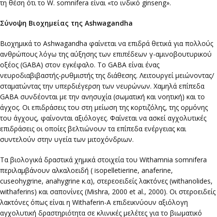
τη θέση ότι το W. somnifera είναι «το ινδικό ginseng».
Σύνοψη Βιοχημείας της Ashwagandha
Βιοχημικά το Ashwagandha φαίνεται να επιδρά θετικά για πολλούς
ανθρώπους λόγω της αύξησης των επιπέδεων γ-αμινοβουτυρικού
οξέος (GABA) στον εγκέφαλο. Το GABA είναι ένας
νευροδιαβιβαστής-ρυθμιστής της διάθεσης. Λειτουργεί μειώνοντας/
σταματώντας την υπερδιέγερση των νευρώνων. Χαμηλά επίπεδα
GABA συνδέονται με την ανησυχία (σωματική και νοητική) και το
άγχος. Οι επιδράσεις του στη μείωση της κορτιζόλης, της ορμόνης
του άγχους, φαίνονται αξιόλογες. Φαίνεται να ασκεί αγχολυτικές
επιδράσεις οι οποίες βελτιώνουν τα επίπεδα ενέργειας και
συντελούν στην υγεία των μιτοχόνδριων.
Τα βιολογικά δραστικά χημικά στοιχεία του Withamnia somnifera
περιλαμβάνουν αλκαλοειδή ( isopelletierine, anaferine,
cuseohygrine, anahygrine κ.α), στερεοειδείς λακτόνες (withanolides,
withaferins) και σαπονίνες (Mishra, 2000 et al., 2000). Οι στεροειδείς
λακτόνες όπως είναι η Withaferin-A επιδεικνύουν αξιόλογη
αγχολυτική δραστηριότητα σε κλινικές μελέτες για το βιωματικό