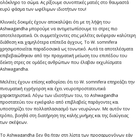
ολόκληρο το σώμα. Ας ρίξουμε συνοπτικές ματιές στο θαυμαστά
ευρύ φάσμα των ωφέλιμων ιδιοτήτων του!
Κλινικές δοκιμές έχουν αποκαλύψει ότι με τη λήψη του
Ashwagandha μπορούμε να αντιμετωπίσουμε το στρες πιο
αποτελεσματικά. Οι συμμετέχοντες στις μελέτες ανέφεραν καλύτερη
διάθεση και χαμηλότερα επίπεδα άγχους. Το W. somnifera
χρησιμοποιείται παραδοσιακά ως τονωτικό. Αυτά τα αποτελέσματα
επιβεβαιώθηκαν από την πραγματική μείωση του επιπέδου του
δείκτη στρες σε ομάδες ανθρώπων που έλαβαν εκχυλίσματα
Ashwagandha.
Μελέτες έχουν επίσης καθορίσει ότι το W. somnifera επηρεάζει την
πνευματική εγρήγορση και έχει νευροπροστατευτικά
χαρακτηριστικά. Λόγω των ιδιοτήτων του, το Ashwagandha
προστατεύει τον εγκέφαλο από επιβλαβείς παράγοντες και
υποστηρίζει τον πολλαπλασιασμό των νευρώνων. Με αυτόν τον
τρόπο, βοηθά στη διατήρηση της καλής μνήμης και της διαύγειας
των σκέψεων.
Το Ashwagandha δεν θα ήταν στη λίστα των προσαρμογόνων εάν