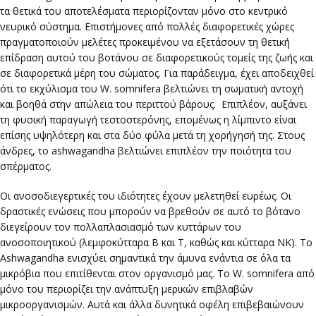
τα θετικά του αποτελέσματα περιορίζονταν μόνο στο κεντρικό
νευρικό σύστημα. Επιστήμονες από πολλές διαφορετικές χώρες
πραγματοποιούν μελέτες προκειμένου να εξετάσουν τη θετική
επίδραση αυτού του βοτάνου σε διαφορετικούς τομείς της ζωής και
σε διαφορετικά μέρη του σώματος. Για παράδειγμα, έχει αποδειχθεί
ότι το εκχύλισμα του W. somnifera βελτιώνει τη σωματική αντοχή
και βοηθά στην απώλεια του περιττού βάρους. Επιπλέον, αυξάνει
τη φυσική παραγωγή τεστοστερόνης, επομένως η λίμπιντο είναι
επίσης υψηλότερη και στα δύο φύλα μετά τη χορήγησή της. Στους
άνδρες, το ashwagandha βελτιώνει επιπλέον την ποιότητα του
σπέρματος.
Οι ανοσοδιεγερτικές του ιδιότητες έχουν μελετηθεί ευρέως. Οι
δραστικές ενώσεις που μπορούν να βρεθούν σε αυτό το βότανο
διεγείρουν τον πολλαπλασιασμό των κυττάρων του
ανοσοποιητικού (λεμφοκύτταρα Β και Τ, καθώς και κύτταρα ΝΚ). Το
Ashwagandha ενισχύει σημαντικά την άμυνα ενάντια σε όλα τα
μικρόβια που επιτίθενται στον οργανισμό μας. Το W. somnifera από
μόνο του περιορίζει την ανάπτυξη μερικών επιβλαβών
μικροοργανισμών. Αυτά και άλλα δυνητικά οφέλη επιβεβαιώνουν