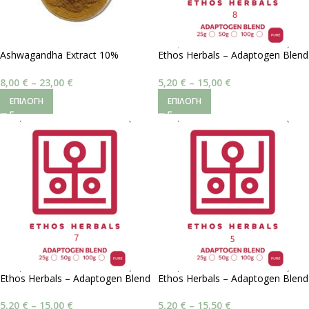
Ashwagandha Extract 10%
Ethos Herbals – Adaptogen Blend
Withanholides
#8 | Νοητική Ζωτικότητα
8,00
€
–
23,00
€
5,20
€
–
15,00
€
ΕΠΙΛΟΓΉ
ΕΠΙΛΟΓΉ
Ethos Herbals – Adaptogen Blend
Ethos Herbals – Adaptogen Blend
#7 | Λειτουργική Ώθηση
#5 | Ισορροπία Αγιουβέρδα
5,20
€
–
15,00
€
5,20
€
–
15,50
€