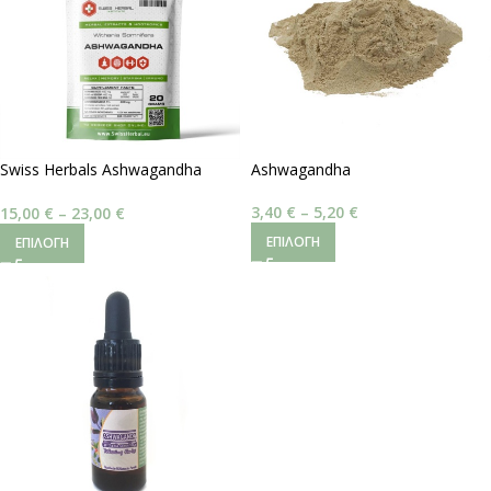
Swiss Herbals Ashwagandha
Ashwagandha
Extract 5% – Withania Somnifera
3,40
€
–
5,20
€
15,00
€
–
23,00
€
ΕΠΙΛΟΓΉ
ΕΠΙΛΟΓΉ