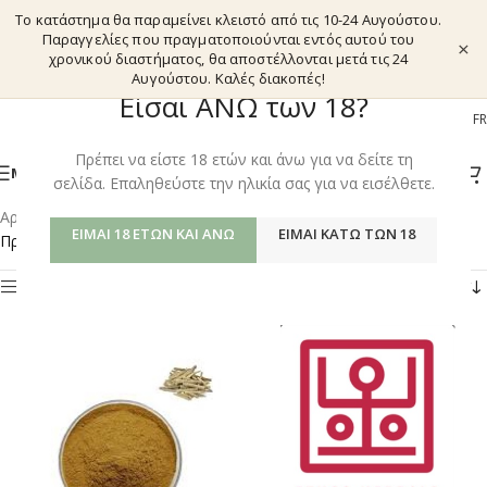
Το κατάστημα θα παραμείνει κλειστό από τις 10-24 Αυγούστου.
Παραγγελίες που πραγματοποιούνται εντός αυτού του
×
χρονικού διαστήματος, θα αποστέλλονται μετά τις 24
Αυγούστου. Καλές διακοπές!
Είσαι ΑΝΩ των 18?
EL
EN
DE
FR
Πρέπει να είστε 18 ετών και άνω για να δείτε τη
ΜΕΝΟΎ
σελίδα. Επαληθεύστε την ηλικία σας για να εισέλθετε.
Αρχική σελίδα
/
Shop
/
Προϊόντα με ετικέτα “ASHWAGANDHA”
ΕΊΜΑΙ 18 ΕΤΏΝ ΚΑΙ ΆΝΩ
ΕΊΜΑΙ ΚΆΤΩ ΤΩΝ 18
Προβάλλονται όλα - 9 αποτελέσματα
Φίλτρα