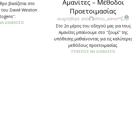
Αμανίτες – Μέθοδοι
θρο βασίζεται στο
Προετοιμασίας
ο του David Winston
togens".
0
αναρτήθηκε από
ethos_admin
ΝΑ ΔΙΑΒΆΖΕΙΣ
Στο 2ο μέρος του οδηγού μας για τους
Αμανίτες μπαίνουμε στο "ζουμί" της
υπόθεσης μαθαίνοντας για τις καλύτερε
μεθόδους προετοιμασίας.
ΣΥΝΈΧΙΣΕ ΝΑ ΔΙΑΒΆΖΕΙΣ