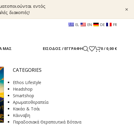
γματοποιούνται εντός
×
λές διακοπές!
EL
EN
DE
FR
Α ΜΑΣ
ΕΊΣΟΔΟΣ / ΕΓΓΡΑΦΉ
0
/
0,00
€
CATEGORIES
Ethos Lifestyle
Headshop
Smartshop
Αρωματοθεραπεία
Κακάο & Τσάι
Κάνναβη
Παραδοσιακά Θεραπευτικά Βότανα