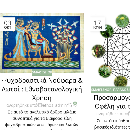
03
17
ΟΚΤ
ΙΟΎΝ
SMARTSHOP
Ψυχοδραστικά Νούφαρα &
Λωτοί : Εθνοβοτανολογική
SMARTSHOP
,
ΠΑΡΑΔΟΣΙ
Προσαρμογ
Χρήση
0
Οφέλη για 
αναρτήθηκε από
ethos_admin
Σε αυτό το αναλυτικό άρθρο μιλάμε
αναρτήθηκε από
συνοπτικά για τα διάφορα είδη
Σε αυτό το άρθρο
ψυχοδραστικών νουφάρων και λωτών.
βασικές ιδιότητε