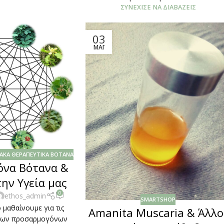
ΣΥΝΈΧΙΣΕ ΝΑ ΔΙΑΒΆΖΕΙΣ
03
ΜΆΙ
ΑΚΆ ΘΕΡΑΠΕΥΤΙΚΆ ΒΌΤΑΝΑ
όνα Βότανα &
την Υγεία μας
0
ethos_admin
SMARTSHOP
 μαθαίνουμε για τις
Amanita Muscaria & Άλλο
ς των προσαρμογόνων