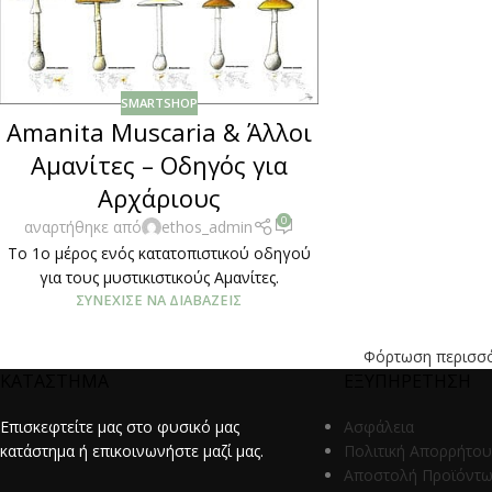
SMARTSHOP
Amanita Muscaria & Άλλοι
Αμανίτες – Οδηγός για
Αρχάριους
0
αναρτήθηκε από
ethos_admin
Το 1ο μέρος ενός κατατοπιστικού οδηγού
για τους μυστικιστικούς Αμανίτες.
ΣΥΝΈΧΙΣΕ ΝΑ ΔΙΑΒΆΖΕΙΣ
Φόρτωση περισσ
ΚΑΤΑΣΤΗΜΑ
ΕΞΥΠΗΡΕΤΗΣΗ
Επισκεφτείτε μας στο φυσικό μας
Ασφάλεια
κατάστημα ή επικοινωνήστε μαζί μας.
Πολιτική Απορρήτου
Αποστολή Προϊόντ