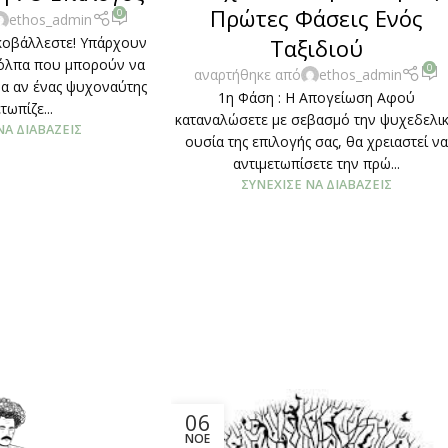
Πρώτες Φάσεις Ενός
0
ethos_admin
Ταξιδιού
κοβάλλεστε! Υπάρχουν
κόλπα που μπορούν να
0
αναρτήθηκε από
ethos_admin
α αν ένας ψυχοναύτης
1η Φάση : Η Απογείωση Αφού
τωπίζε...
καταναλώσετε με σεβασμό την ψυχεδελι
ΝΑ ΔΙΑΒΆΖΕΙΣ
ουσία της επιλογής σας, θα χρειαστεί να
αντιμετωπίσετε την πρώ...
ΣΥΝΈΧΙΣΕ ΝΑ ΔΙΑΒΆΖΕΙΣ
06
ΝΟΈ