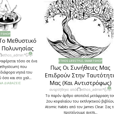
RTSHOP
 Το Μεθυστικό
ς Πολυνησίας
0
ethos_admin
ναφέρεται τόσο σε ένα
ETHOS LIFESTYLE
,
SMARTSHOP
Πως Οι Συνήθειες Μας
ethysticum) που
 διάφορα νησιά του
Επιδρούν Στην Ταυτότητ
 όσο και στο χαλ...
Μας (Και Αντιστρόφως)
ΝΑ ΔΙΑΒΆΖΕΙΣ
0
αναρτήθηκε από
ethos_admin
Το παρόν άρθρο αποτελεί μετάφραση το
2ου κεφαλαίου του εκπληκτικού βιβλίο
Atomic Habits από τον James Clear. Σας 
προτείνουμε ανεπι...