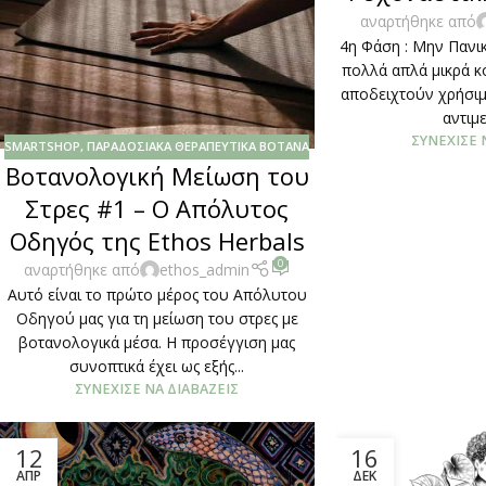
αναρτήθηκε από
4η Φάση : Μην Πανι
πολλά απλά μικρά 
αποδειχτούν χρήσιμ
αντιμε
ΣΥΝΈΧΙΣΕ 
SMARTSHOP
,
ΠΑΡΑΔΟΣΙΑΚΆ ΘΕΡΑΠΕΥΤΙΚΆ ΒΌΤΑΝΑ
Βοτανολογική Μείωση του
Στρες #1 – Ο Απόλυτος
Οδηγός της Ethos Herbals
0
αναρτήθηκε από
ethos_admin
Αυτό είναι το πρώτο μέρος του Απόλυτου
Οδηγού μας για τη μείωση του στρες με
βοτανολογικά μέσα. Η προσέγγιση μας
συνοπτικά έχει ως εξής...
ΣΥΝΈΧΙΣΕ ΝΑ ΔΙΑΒΆΖΕΙΣ
12
16
ΑΠΡ
ΔΕΚ