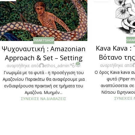
SMA
SMARTSHOP
Kava Kava :
Ψυχοναυτική : Amazonian
Βότανο τη
Approach & Set – Setting
0
αναρτήθηκε από
αναρτήθηκε από
ethos_admin
Ο όρος Kava kava α
Γνωριμία με τα φυτά - η προσέγγιση του
φυτό (Piper m
Αμαζονίου Παρακάτω θα αναφέρουμε μια
αναπτύσσεται σε
ενδιαφέρουσα πρακτική σε τμήματα του
Νότιου Ειρηνικού
Αμαζόνα. Μυημέν...
ΣΥΝΈΧΙΣΕ 
ΣΥΝΈΧΙΣΕ ΝΑ ΔΙΑΒΆΖΕΙΣ