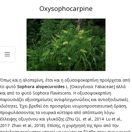
Oxysophocarpine
Όπως και η αλοπερίνη, έτσι και η οξυσοφοκαρπίνη προέρχεται από
το φυτό
Sophora alopecuroides
L. [Οικογένεια: Fabaceae] αλλά
και από το φυτό Sophora Flavescens. Η οξυσοφοκαρπίνη
παρουσιάζει αξιοσημείωτες αντιφλεγμονώδεις και αντιοξειδωτικές
ιδιότητες. Έχει βρεθεί ότι προσφέρει νευροπροστατευτική δράση,
προφυλάσσοντας τα νευρικά κύτταρα από απόπτωση λόγω
έλλειψης οξυγόνου και γλυκόζης (Zhu QL. et al., 2014· Lu et al.,
2017· Zhao et al., 2018). Επίσης, η χορήγησή της πριν από την
πρόκληση τραύματος μπορεί να μειώσει τη βλάβη στον πνευμονικό