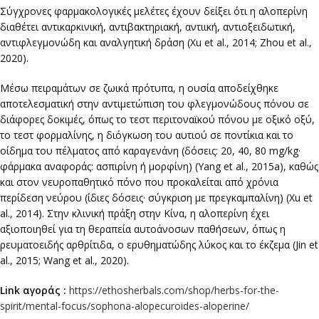
Σύγχρονες φαρμακολογικές μελέτες έχουν δείξει ότι η αλοπερίνη
διαθέτει αντικαρκινική, αντιβακτηριακή, αντιική, αντιοξειδωτική,
αντιφλεγμονώδη και αναλγητική δράση (Xu et al., 2014; Zhou et al.,
2020).
Μέσω πειραμάτων σε ζωικά πρότυπα, η ουσία αποδείχθηκε
αποτελεσματική στην αντιμετώπιση του φλεγμονώδους πόνου σε
διάφορες δοκιμές, όπως το τεστ περιτοναϊκού πόνου με οξικό οξύ,
το τεστ φορμαλίνης, η διόγκωση του αυτιού σε ποντίκια και το
οίδημα του πέλματος από καραγενάνη (δόσεις: 20, 40, 80 mg/kg·
φάρμακα αναφοράς: ασπιρίνη ή μορφίνη) (Yang et al., 2015a), καθώς
και στον νευροπαθητικό πόνο που προκαλείται από χρόνια
περίδεση νεύρου (ίδιες δόσεις· σύγκριση με πρεγκαμπαλίνη) (Xu et
al., 2014). Στην κλινική πράξη στην Κίνα, η αλοπερίνη έχει
αξιοποιηθεί για τη θεραπεία αυτοάνοσων παθήσεων, όπως η
ρευματοειδής αρθρίτιδα, ο ερυθηματώδης λύκος και το έκζεμα (Jin et
al., 2015; Wang et al., 2020).
Link αγοράς :
https://ethosherbals.com/shop/herbs-for-the-
spirit/mental-focus/sophona-alopecuroides-aloperine/