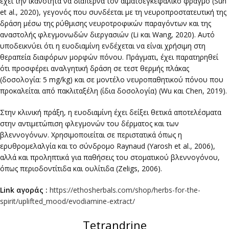
έχει την ικανότητα να διαπερνά τον αιματοεγκεφαλικό φραγμό (Sun
et al., 2020), γεγονός που συνδέεται με τη νευροπροστατευτική της
δράση μέσω της ρύθμισης νευροτροφικών παραγόντων και της
αναστολής φλεγμονωδών διεργασιών (Li και Wang, 2020). Αυτό
υποδεικνύει ότι η ευοδιαμίνη ενδέχεται να είναι χρήσιμη στη
θεραπεία διαφόρων μορφών πόνου. Πράγματι, έχει παρατηρηθεί
ότι προσφέρει αναλγητική δράση σε τεστ θερμής πλάκας
(δοσολογία: 5 mg/kg) και σε μοντέλο νευροπαθητικού πόνου που
προκαλείται από πακλιταξέλη (ίδια δοσολογία) (Wu και Chen, 2019).
Στην κλινική πράξη, η ευοδιαμίνη έχει δείξει θετικά αποτελέσματα
στην αντιμετώπιση φλεγμονών του δέρματος και των
βλεννογόνων. Χρησιμοποιείται σε περιστατικά όπως η
ερυθρομελαλγία και το σύνδρομο Raynaud (Yarosh et al., 2006),
αλλά και προληπτικά για παθήσεις του στοματικού βλεννογόνου,
όπως περιοδοντίτιδα και ουλίτιδα (Zeligs, 2006).
Link αγοράς :
https://ethosherbals.com/shop/herbs-for-the-
spirit/uplifted_mood/evodiamine-extract/
Tetrandrine