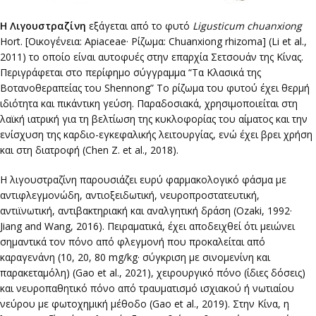
H
Λιγουστραζίνη
εξάγεται από το φυτό
Ligusticum chuanxiong
Hort. [Οικογένεια: Apiaceae· Ρίζωμα: Chuanxiong rhizoma] (Li et al.,
2011) το οποίο είναι αυτοφυές στην επαρχία Σετσουάν της Κίνας.
Περιγράφεται στο περίφημο σύγγραμμα “Τα Κλασικά της
Βοτανοθεραπείας του Shennong” Το ρίζωμα του φυτού έχει θερμή
ιδιότητα και πικάντικη γεύση. Παραδοσιακά, χρησιμοποιείται στη
λαϊκή ιατρική για τη βελτίωση της κυκλοφορίας του αίματος και την
ενίσχυση της καρδιο-εγκεφαλικής λειτουργίας, ενώ έχει βρει χρήση
και στη διατροφή (Chen Z. et al., 2018).
Η λιγουστραζίνη παρουσιάζει ευρύ φαρμακολογικό φάσμα με
αντιφλεγμονώδη, αντιοξειδωτική, νευροπροστατευτική,
αντιϊνωτική, αντιβακτηριακή και αναλγητική δράση (Ozaki, 1992·
Jiang and Wang, 2016). Πειραματικά, έχει αποδειχθεί ότι μειώνει
σημαντικά τον πόνο από φλεγμονή που προκαλείται από
καραγενάνη (10, 20, 80 mg/kg· σύγκριση με σινομενίνη και
παρακεταμόλη) (Gao et al., 2021), χειρουργικό πόνο (ίδιες δόσεις)
και νευροπαθητικό πόνο από τραυματισμό ισχιακού ή νωτιαίου
νεύρου με φωτοχημική μέθοδο (Gao et al., 2019). Στην Κίνα, η