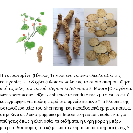
Η
τετρανδρίνη
(Πίνακας 1) είναι ένα φυσικό αλκαλοειδές της
κατηγορίας των δις-βενζυλοισοκινολινών, το οποίο απομονώθηκε
από τις ρίζες του φυτού
Stephania tetrandra
S. Moore [Οικογένεια:
Menispermaceae· Ρίζα: Stephaniae tetrandrae radix]. Το φυτό αυτό
καταγράφηκε για πρώτη φορά στο αρχαίο κείμενο “Τα Κλασικά της
Βοτανοθεραπείας του Shennong” και παραδοσιακά χρησιμοποιείται
στην Κίνα ως λαϊκό φάρμακο με διουρητική δράση, καθώς και για
παθήσεις όπως η ελονοσία, τα οιδήματα, η υγρή μορφή μπέρι-
μπέρι, η δυσουρία, το έκζεμα και τα δερματικά αποστήματα (Jiang Y.