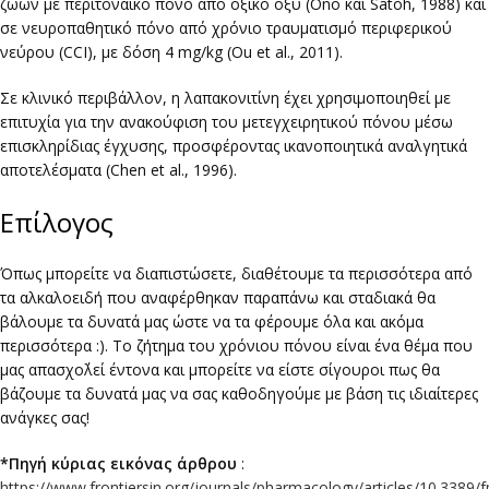
ζώων με περιτοναϊκό πόνο από οξικό οξύ (Ono και Satoh, 1988) και
σε νευροπαθητικό πόνο από χρόνιο τραυματισμό περιφερικού
νεύρου (CCI), με δόση 4 mg/kg (Ou et al., 2011).
Σε κλινικό περιβάλλον, η λαπακονιτίνη έχει χρησιμοποιηθεί με
επιτυχία για την ανακούφιση του μετεγχειρητικού πόνου μέσω
επισκληρίδιας έγχυσης, προσφέροντας ικανοποιητικά αναλγητικά
αποτελέσματα (Chen et al., 1996).
Επίλογος
Όπως μπορείτε να διαπιστώσετε, διαθέτουμε τα περισσότερα από
τα αλκαλοειδή που αναφέρθηκαν παραπάνω και σταδιακά θα
βάλουμε τα δυνατά μας ώστε να τα φέρουμε όλα και ακόμα
περισσότερα :). Το ζήτημα του χρόνιου πόνου είναι ένα θέμα που
μας απασχο΄λεί έντονα και μπορείτε να είστε σίγουροι πως θα
βάζουμε τα δυνατά μας να σας καθοδηγούμε με βάση τις ιδιαίτερες
ανάγκες σας!
*Πηγή κύριας εικόνας άρθρου
:
https://www.frontiersin.org/journals/pharmacology/articles/10.3389/f