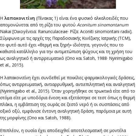
Η
λαπακονιτίνη
(Πίνακας 1) είναι ένα φυσικό αλκαλοειδές που
απομονώνεται από τη ρίζα του φυτού
Aconitum sinomontanum
Nakai [Οικογένεια: Ranunculaceae· Ρίζα: Aconiti sinomontani radix].
Σύμφωνα με τις αρχές της Παραδοσιακής Κινέζικης Ιατρικής (TCM),
το φυτό αυτό έχει «θερμή και ξηρή» ιδιότητα, γεγονός που το
καθιστά κατάλληλο για την αντιμετώπιση ψύχους και τη χρήση του
ως αναλγητικό ή αντιρρευματικό (Ono και Satoh, 1988· Nyirimigabo
et al., 2015).
Η λαπακονιτίνη έχει συνδεθεί με ποικίλες φαρμακολογικές δράσεις,
όπως αντιρρευματική, αντιαρρυθμική, αντιεπιληπτική και αναλγητική
(Nyirimigabo et al., 2015). Όταν χορηγήθηκε σε τρωκτικά είτε από το
στόμα είτε με υποδόρια ένεση και εξετάστηκε σε τεστ όπως η θερμή
πλάκα, η εμβάπτιση της ουράς σε ζεστό νερό ή οι συσπάσεις από
οξικό οξύ, εμφάνισε έντονη αναλγητική δράση, παρόμοια με αυτή
της μορφίνης (Ono και Satoh, 1988).
Επιπλέον, η ουσία έχει αποδειχθεί αποτελεσματική σε μοντέλα