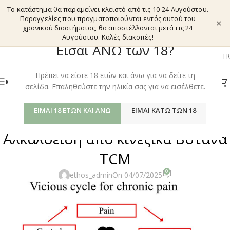
Το κατάστημα θα παραμείνει κλειστό από τις 10-24 Αυγούστου.
Παραγγελίες που πραγματοποιούνται εντός αυτού του
×
χρονικού διαστήματος, θα αποστέλλονται μετά τις 24
Αυγούστου. Καλές διακοπές!
Είσαι ΑΝΩ των 18?
EL
EN
DE
FR
Πρέπει να είστε 18 ετών και άνω για να δείτε τη
ΜΕΝΟΎ
σελίδα. Επαληθεύστε την ηλικία σας για να εισέλθετε.
ΠΑΡΑΔΟΣΙΑΚΆ ΘΕΡΑΠΕΥΤΙΚΆ ΒΌΤΑΝΑ
ΕΊΜΑΙ 18 ΕΤΏΝ ΚΑΙ ΆΝΩ
ΕΊΜΑΙ ΚΆΤΩ ΤΩΝ 18
Χρόνιος Πονος & Αναλγητικά
Αλκαλοειδή από κινέζικα Βότανα
TCM
0
ethos_admin
On 04/07/2025