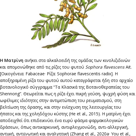
Η
Ματρίνη
ανήκει στα αλκαλοειδή της ομάδας των κινολιζιδινών
και απομονώθηκε από τις ρίζες του φυτού
Sophora flavescens
Ait.
[Οικογένεια: Fabaceae· Ρίζα: Sophorae flavescentis radix]. Η
αποξηραμένη ρίζα του φυτού αυτού καταγράφεται ήδη στο αρχαίο
βοτανολογικό σύγγραμμα “Τα Κλασικά της Βοτανοθεραπείας του
Shennong”. Θεωρείται πως η ρίζα έχει πικρή γεύση, ψυχρή φύση και
ωφέλιμες ιδιότητες στην αντιμετώπιση του ρευματισμού, στη
βελτίωση της όρασης, και στην ενίσχυση της λειτουργίας του
ήπατος και της χοληδόχου κύστης (He et al., 2015). Η ματρίνη έχει
αποδειχθεί ότι επιδεικνύει ένα ευρύ φάσμα φαρμακολογικών
δράσεων, όπως αντικαρκινική, αντιφλεγμονώδη, αντι-αλλεργική,
αντιική, αντιϊνωτική και αναλγητική (Zhang et al., 2020a· You et al.,