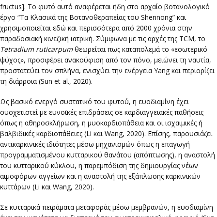
fructus]. Το φυτό αυτό αναφέρεται ήδη στο αρχαίο βοτανολογικό
έργο “Τα Κλασικά της Βοτανοθεραπείας του Shennong” και
χρησιμοποιείται εδώ και περισσότερα από 2000 χρόνια στην
παραδοσιακή κινεζική ιατρική. Σύμφωνα με τις αρχές της TCM, το
Tetradium ruticarpum
θεωρείται πως καταπολεμά το «εσωτερικό
ψύχος», προσφέρει ανακούφιση από τον πόνο, μειώνει τη ναυτία,
προστατεύει τον σπλήνα, ενισχύει την ενέργεια Yang και περιορίζει
τη διάρροια (Sun et al., 2020).
Ως βασικό ενεργό συστατικό του φυτού, η ευοδιαμίνη έχει
συσχετιστεί με ευνοϊκές επιδράσεις σε καρδιαγγειακές παθήσεις
όπως η αθηροσκλήρωση, η μυοκαρδιοπάθεια και οι ισχαιμικές ή
βαλβιδικές καρδιοπάθειες (Li και Wang, 2020). Επίσης, παρουσιάζει
αντικαρκινικές ιδιότητες μέσω μηχανισμών όπως η επαγωγή
προγραμματισμένου κυτταρικού θανάτου (απόπτωσης), η αναστολή
του κυτταρικού κύκλου, η παρεμπόδιση της δημιουργίας νέων
αιμοφόρων αγγείων και η αναστολή της εξάπλωσης καρκινικών
κυττάρων (Li και Wang, 2020).
Σε κυτταρικά πειράματα μεταφοράς μέσω μεμβρανών, η ευοδιαμίνη