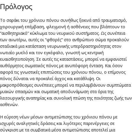
Πρόλογος
Το σαράκι του χρόνιου πόνου συνήθως ξεκινά από τραυματισμό,
χειρουργική επέμβαση, φλεγμονή ή ασθένειες που βλάπτουν το
“αισθητηριακό” κύκλωμα του νευρικού συστήματος. Ως συνέπεια
των ανωτέρω, αυτές οι “φθορές” στο ανθρώπινο σώμα προκαλούν
σταδιακά μια κατάσταση νευρωνικής υπερδραστηριότητας στον
νωτιαίο μυελό και τον εγκέφαλο, γνωστή ως κεντρική
ευαισθητοποίηση. Σε αυτές τις καταστάσεις, μπορεί να εμφανιστεί
αυθόρμητος σωματικός πόνος με ανυπόφορη ένταση. Και όσον
αφορά τις γνωστικές επιπτώσεις του χρόνιου πόνου, ο επίμονος
πόνος δύναται να προκαλεί άγχος και κατάθλιψη. Οι
μακροπρόθεσμες συνέπειες μπορεί να περιλαμβάνουν συμπτώματα
μυϊκών σπασμών και σωματική αποδυνάμωση στα όρια της
λειτουργικής αναπηρίας και συνολική πτώση της ποιότητας ζωής των
ασθενών.
Η εύρεση νέων μέσων αντιμετώπισης του χρόνιου πόνου με
ισχυρές αναλγητικές δράσεις και λιγότερες παρενέργειες σε
σύγκριση με τα συμβατικά μέσα αντιμετώπισης αποτελεί μια