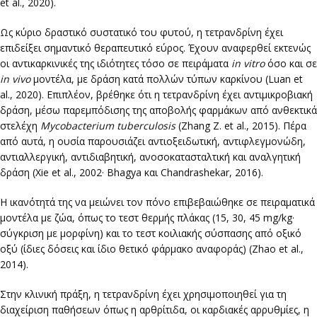
et al., 2020).
Ως κύριο δραστικό συστατικό του φυτού, η τετρανδρίνη έχει
επιδείξει σημαντικό θεραπευτικό εύρος. Έχουν αναφερθεί εκτενώς
οι αντικαρκινικές της ιδιότητες τόσο σε πειράματα
in vitro
όσο και σε
in vivo
μοντέλα, με δράση κατά πολλών τύπων καρκίνου (Luan et
al., 2020). Επιπλέον, βρέθηκε ότι η τετρανδρίνη έχει αντιμικροβιακή
δράση, μέσω παρεμπόδισης της αποβολής φαρμάκων από ανθεκτικά
στελέχη
Mycobacterium tuberculosis
(Zhang Z. et al., 2015). Πέρα
από αυτά, η ουσία παρουσιάζει αντιοξειδωτική, αντιφλεγμονώδη,
αντιαλλεργική, αντιδιαβητική, ανοσοκατασταλτική και αναλγητική
δράση (Xie et al., 2002· Bhagya και Chandrashekar, 2016).
Η ικανότητά της να μειώνει τον πόνο επιβεβαιώθηκε σε πειραματικά
μοντέλα με ζώα, όπως το τεστ θερμής πλάκας (15, 30, 45 mg/kg·
σύγκριση με μορφίνη) και το τεστ κοιλιακής σύσπασης από οξικό
οξύ (ίδιες δόσεις και ίδιο θετικό φάρμακο αναφοράς) (Zhao et al.,
2014).
Στην κλινική πράξη, η τετρανδρίνη έχει χρησιμοποιηθεί για τη
διαχείριση παθήσεων όπως η αρθρίτιδα, οι καρδιακές αρρυθμίες, η