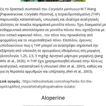
Ως το δραστικό συστατικό του
Corydalis yanhusuo
W.T.Wang
[Papaveraceae; Corydalis rhizoma], η τετραϋδροπαλματίνη (THP)
παρουσιάζει κατασταλτικές, υπνωτικές και ιδιαίτερα αναλγητικές
ιδιότητες σε ποικίλα πειραματικά μοντέλα πόνου. Έχει δοκιμαστεί με
ενθαρρυντικά αποτελέσματα σε μοντέλα πόνου που σχετίζονται με
τον οστικό καρκινικό πόνο , τον πόνο που προκαλείται από
φορμαλίνη και το νευροπαθητικό πόνο. Επιπλέον, έρευνες
υποδεικνύουν πως η THP μπορεί να αναστρέψει σημαντικά την
εξάρτηση από οπιοειδή σε αρουραίους εθισμένους στη μορφίνη
(Δοσολογία: 1,25, 2,5, 5 mg/kg· Αρνητικό μάρτυρα: μορφίνη) (Jiang
WN. et al., 2020). Η THP έχει χρησιμοποιηθεί κλινικά στην Κίνα ως
αναλγητικό, κατασταλτικό ή υπνωτικό (Ren et al., 2003), καθώς και
για τη θεραπεία αρρυθμιών και υπέρτασης (Ren et al., 2003).
Link αγοράς
:
https://ethosherbals.com/shop/herbs-for-the-
spirit/uplifted_mood/tetrahydropalmatine-isolate/
Aloperine