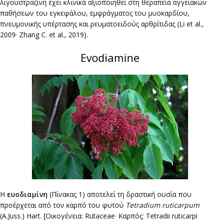
λιγουστραζίνη έχει κλινικά αξιοποιηθεί στη θεραπεία αγγειακών
παθήσεων του εγκεφάλου, εμφράγματος του μυοκαρδίου,
πνευμονικής υπέρτασης και ρευματοειδούς αρθρίτιδας (Li et al.,
2009· Zhang C. et al., 2019).
Evodiamine
Η
ευοδιαμίνη
(Πίνακας 1) αποτελεί τη δραστική ουσία που
προέρχεται από τον καρπό του φυτού
Tetradium ruticarpum
(A.Juss.) Hart. [Οικογένεια: Rutaceae· Καρπός: Tetradii ruticarpi