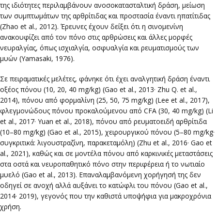
της ιδιότητες περιλαμβάνουν ανοσοκατασταλτική δράση, μείωση
των συμπτωμάτων της αρθρίτιδας και προστασία έναντι ηπατίτιδας
(Zhao et al., 2012). Έρευνες έχουν δείξει ότι η σινομενίνη
ανακουφίζει από τον πόνο στις αρθρώσεις και άλλες μορφές
νευραλγίας, όπως ισχιαλγία, οσφυαλγία και ρευματισμούς των
μυών (Yamasaki, 1976).
Σε πειραματικές μελέτες, φάνηκε ότι έχει αναλγητική δράση έναντι
οξέος πόνου (10, 20, 40 mg/kg) (Gao et al., 2013· Zhu Q. et al.,
2014), πόνου από φορμαλίνη (25, 50, 75 mg/kg) (Lee et al., 2017),
φλεγμονώδους πόνου προκαλούμενου από CFA (30, 40 mg/kg) (Li
et al., 2017· Yuan et al., 2018), πόνου από ρευματοειδή αρθρίτιδα
(10–80 mg/kg) (Gao et al., 2015), χειρουργικού πόνου (5–80 mg/kg·
συγκριτικά: λιγουστραζίνη, παρακεταμόλη) (Zhu et al., 2016· Gao et
al., 2021), καθώς και σε μοντέλα πόνου από καρκινικές μεταστάσεις
στα οστά και νευροπαθητικό πόνο στην περιφέρεια ή το νωτιαίο
μυελό (Gao et al., 2013). Επαναλαμβανόμενη χορήγησή της δεν
οδηγεί σε ανοχή αλλά αυξάνει το κατώφλι του πόνου (Gao et al.,
2014· 2019), γεγονός που την καθιστά υποψήφια για μακροχρόνια
χρήση.