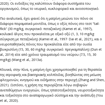
2020). Οι ενδείξεις της καλύπτουν διάφορα συστήματα του
οργανισμού, όπως το νευρικό, κυκλοφορικό και ανοσοποιητικό.
Πιο αναλυτικά, έχει φανεί ότι η ματρίνη μειώνει τον πόνο σε
διάφορα πειραματικά μοντέλα, όπως ο οξύς πόνος στο τεστ “tail-
flick” (30 mg/kg, συγκριτικό: πεταζοκίνη) (Kamei et al., 1997),
κοιλιακό άλγος που προκαλείται με οξικό οξύ (1, 3, 10 mg/kg·
σύγκριση με πεταζοκίνη) (Kamei et al., 1997· Dai et al., 2021), και ο
νευροπαθητικός πόνος που προκαλείται είτε από την ουσία
βινκριστίνη (15, 30, 60 mg/kg· συγκριτικό: πρεγκαμπαλίνη) (Dun et
al., 2014) είτε από χρόνιο τραυματισμό του νεύρου (7.5, 15, 30
mg/kg) (Wang et al., 2013a).
Κλινικά, στην Κίνα, η ματρίνη έχει χρησιμοποιηθεί για τη θεραπεία
της ατροφικής και βακτηριακής κολπίτιδας, βοηθώντας στη μείωση
φλεγμονών, κνησμού και οιδήματος στην περιοχή (Zhang and Shen,
2021). Ωστόσο, η χρήση της περιορίζεται λόγω σοβαρών
ανεπιθύμητων ενεργειών, όπως ηπατοτοξικότητα, νευροτοξικότητα
και τοξικότητα στο αναπαραγωγικό σύστημα και την ανάπτυξη (You
et al., 2020).