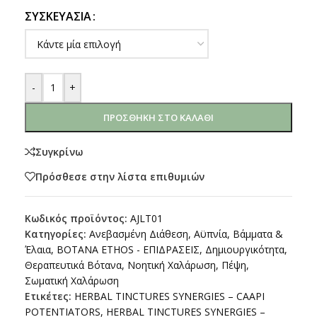
ΣΥΣΚΕΥΑΣΊΑ
-
+
ΠΡΟΣΘΉΚΗ ΣΤΟ ΚΑΛΆΘΙ
Συγκρίνω
Πρόσθεσε στην λίστα επιθυμιών
Κωδικός προϊόντος:
AJLT01
Κατηγορίες:
Ανεβασμένη Διάθεση
,
Αϋπνία
,
Βάμματα &
Έλαια
,
ΒΟΤΑΝΑ ETHOS - ΕΠΙΔΡΑΣΕΙΣ
,
Δημιουργικότητα
,
Θεραπευτικά Βότανα
,
Νοητική Χαλάρωση
,
Πέψη
,
Σωματική Χαλάρωση
Ετικέτες:
HERBAL TINCTURES SYNERGIES – CAAPI
POTENTIATORS
,
HERBAL TINCTURES SYNERGIES –