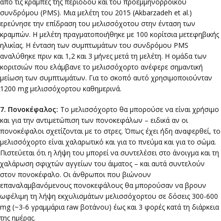
από τις κράμπες της περιόδου και του προεμμηνορροϊκού
συνδρόμου (PMS). Μια μελέτη του 2015 (Akbarzadeh et al.)
ερεύνησε την επίδραση του μελισσόχοτου στην ένταση των
κραμπών. Η μελέτη πραγματοποιήθηκε με 100 κορίτσια μετεφηβικής
ηλικίας. Η ένταση των συμπτωμάτων του συνδρόμου PMS
αναλύθηκε πριν και 1,2 και 3 μήνες μετά τη μελέτη. Η ομάδα των
κοριτσιών που ελάμβανε το μελισσόχορτο ανέφερε σημαντική
μείωση των συμπτωμάτων. Για το σκοπό αυτό χρησιμοποιούνταν
1200 mg μελισσόχορτου καθημερινά.
7. Πονοκέφαλος:
To μελισσόχορτο θα μπορούσε να είναι χρήσιμο
και για την αντιμετώπιση των πονοκεφάλων – ειδικά αν οι
πονοκέφαλοι σχετίζονται με το στρες. Όπως έχει ήδη αναφερθεί, το
μελισσόχορτο είναι χαλαρωτικό και για το πνεύμα και για το σώμα.
Πιστεύεται ότι η λήψη του μπορεί να συντελέσει στο άνοιγμα και τη
χαλάρωση σφιχτών αγγείων του άιματος – και αυτά συντελούν
στον πονοκέφαλο. Οι άνθρωποι που βιώνουν
επαναλαμβανόμενους πονοκεφάλους θα μπορούσαν να βρουν
ωφέλιμη τη λήψη εκχυλισμάτων μελισσόχορτου σε δόσεις 300-600
mg (~3-6 γραμμάρια raw βοτάνου) έως και 3 φορές κατά τη διάρκεια
της ημέρας.