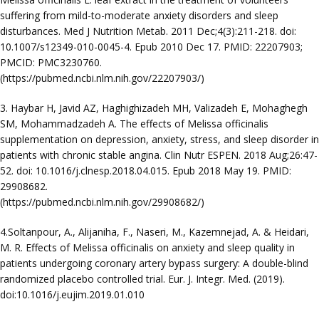
suffering from mild-to-moderate anxiety disorders and sleep
disturbances. Med J Nutrition Metab. 2011 Dec;4(3):211-218. doi:
10.1007/s12349-010-0045-4. Epub 2010 Dec 17. PMID: 22207903;
PMCID: PMC3230760.
(https://pubmed.ncbi.nlm.nih.gov/22207903/)
3. Haybar H, Javid AZ, Haghighizadeh MH, Valizadeh E, Mohaghegh
SM, Mohammadzadeh A. The effects of Melissa officinalis
supplementation on depression, anxiety, stress, and sleep disorder in
patients with chronic stable angina. Clin Nutr ESPEN. 2018 Aug;26:47-
52. doi: 10.1016/j.clnesp.2018.04.015. Epub 2018 May 19. PMID:
29908682.
(https://pubmed.ncbi.nlm.nih.gov/29908682/)
4.Soltanpour, A., Alijaniha, F., Naseri, M., Kazemnejad, A. & Heidari,
M. R. Effects of Melissa officinalis on anxiety and sleep quality in
patients undergoing coronary artery bypass surgery: A double-blind
randomized placebo controlled trial. Eur. J. Integr. Med. (2019).
doi:10.1016/j.eujim.2019.01.010