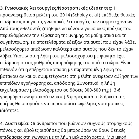
3. Γνωσιακές λειτουργίες/Νοοτροπικές ιδιότητες:
Η
προαναφερθείσα μελέτη του 2014 (Scholey et al.) επέδειξε θετικές
επιδράσεις και για τις γνωσιακές λειτουργίες των συμμετεχόντων.
Από τους εθελοντές ζητήθηκε να κάνουν γνωσιακές πράξεις που
περιελάμβαναν την εξάσκηση της μνήμης, τα μαθηματικά και τη
συγκέντρωση. Τα αποτελέσματα έδειξαν ότι αυτοί που είχαν λάβει
μελισσόχορτο απέδωσαν καλύτερα από αυτούς που δεν το είχαν
λάβει. Υπόψιν ότι η λήψη του μελισσόχορτου με φαγητό έχει
επίδραση στους ρυθμούς απορρόφησης του από το σώμα. Είναι
πιθανόν ότι η επέρχεται κόπωση με παρατεταμένη λήψη του
βοτάνου αν και οι συμμετέχοντες στη μελέτη ανέφεραν αύξηση των
επιπέδων εγρήγορσης και απόδοσης. Συνοπτικά, η λήψη
εκχυλισμάτων μελισσόχορτου σε δόσεις 300-600 mg (~3-6
γραμμάρια raw φυτικού υλικού) 3 φορές κατά τη διάρκεια της
ημέρας θα μπορούσε να παρουσιάσει ωφέλιμες νοοτροπικές
ιδιότητες.
4. Δυσπεψία:
Οι άνθρωποι που βιώνουν συχνούς στομαχικούς
πόνους και άβολες αισθήσεις θα μπορούσαν να δουν θετικές
επιδράσεις στη χώνεψη με τη λήψη μελισσόχορτου. Μια μικρή