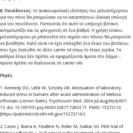
8. Πονόδοντος:
Οι ανακουφιστικές ιδιότητες του μελισσόχορτου
για τον πόνο θα μπορούσαν να το καταστήσουν ιδανική επιλογή
για τον πονόδοντο. Πιστεύεται ότι αυτό το υπέροχο βότανο
αντιμετωπίζει και τις φλεγμονές σε ένα βαθμό. Η χρήση ελαίου
μελισσόχορτου με μπατονέτα στο σημείο του πόνου θα μπορούσε
να βοηθήσει. Καλό είναι να έχει επιλεχθεί ένα έλαιο του βοτάνου
που έχει διαλυθεί σε άλλο carrier oil όπως το έλαιο jojoba. Τα
αιθέρια έλαια δεν πρέπει να εφαρμόζονται άμεσα στο δέρμα –
πρώτα πρέπει να διαλύονται σε carrier oils.
Πηγές
1. Kennedy DO, Little W, Scholey AB. Attenuation of laboratory-
induced stress in humans after acute administration of Melissa
officinalis (Lemon Balm). Psychosom Med. 2004 Jul-Aug;66(4):607-
13. doi: 10.1097/01.psy.0000132877.72833.71. PMID: 15272110.
(https://pubmed.ncbi.nlm.nih.gov/15272110/)
2. Cases J, Ibarra A, Feuillère N, Roller M, Sukkar SG. Pilot trial of
Melissa officinalis L. leaf extract in the treatment of volunteers