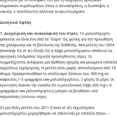
σωματικών συμπτωμάτων όπως ο πονοκέφαλος, η δυσπεψία, η
ναυτία, ο πονόδοντος αλλά και τα κρυολογήματα.
Δυνητικά Οφέλη
1. Διαχείριση και ανακούφιση του στρες
: To μελισσόχορτο
φαίνεται να είναι ένα από τα “δώρα” της φύσης για την προώθηση
της χαλάρωσης και τη βελτίωση της διάθεσης. Μια μελέτη του 2004
(Kennedy Do et al.) έδειξε ότι η λήψη μελισσόχορτου απάλυνε τις
αρνητικές επιδράσεις τεχνητά προκληθέντος στρες. Οι
συμμετέχοντες ανέφεραν μια αίσθηση ηρεμίας και μειωμένα επίπεδα
αγχώδους εγρήγορσης. Η μελέτη ήταν μικρή, αποτελούμενη από 18
άτομα. Χρησιμοποιήθηκε το ισοδύναμο δόσεων των 300 mg σε
κάψουλες (~3 γραμμάρια raw μελισσόχορτου), 2 φορές τη μέρα. Οι
ερευνητές έκαναν την εικασία ότι η μονοδοσική λήψη 600 mg (~6
γραμμάρια raw μελισσόχορτου) μπορεί να βοηθήσει υπό
περιστάσεις έντονου στρες.
Σε μια άλλη μελέτη του 2011 (Cases et al.) εκχυλίσματα
μελισσόχορτου χορηγήθηκαν σε εθελοντές με επίπεδα ήπιου –