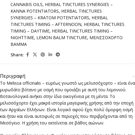
CANNABIS OILS
,
HERBAL TINCTURES SYNERGIES –
KANNA POTENTIATORS
,
HERBAL TINCTURES
SYNERGIES – KRATOM POTENTIATORS
,
HERBAL
TINCTURES TIMING – AFTERNOON
,
HERBAL TINCTURES
TIMING – DAYTIME
,
HERBAL TINCTURES TIMING –
NIGHTTIME
,
LEMON BALM TINCTURE
,
ΜΕΛΙΣΣΟΧΟΡΤΟ
ΒΑΜΜΑ
Share:
Περιγραφή
Tο Melissa officinalis – ευρέως γνωστό ως μελισσόχορτο – είναι ένα
μυρωδάτο βότανο με οσμή που ομοιάζει με αυτή του λεμονιού.
Βοτανολογικά ανήκει στην ίδια οικογένεια με τη μέντα. Το
μελισσόχορτο έχει μακρά ιστορία μαγειρικής χρήσης από την εποχή
των Αρχαίων Ελλήνων. Είναι λογικό αφού έχει πολύ όμορφη οσμή
και ήταν και είναι αυτοφυές σε περιοχές που περιβρέχονται από τη
Μεσόγειο. Η χρήση του εκτείνεται σε βάθος αιώνων.