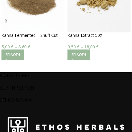
Kanna Fermented – Snuff Cut
Kanna Extract 50X
5,00
€
–
8,60
€
9,50
€
–
18,00
€
ΕΠΙΛΟΓΉ
ΕΠΙΛΟΓΉ
ΚΑΤΑΣΤΗΜΑ
ΕΞΥΠΗΡΕΤΗΣΗ
ΕΠΙΚΟΙΝΩΝΙΑ