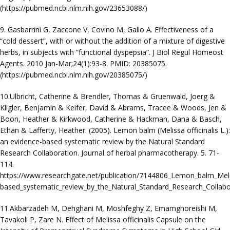
(https://pubmed.ncbi.nlm.nih.gov/23653088/)
9. Gasbarrini G, Zaccone V, Covino M, Gallo A. Effectiveness of a
“cold dessert”, with or without the addition of a mixture of digestive
herbs, in subjects with “functional dyspepsia”. J Biol Regul Homeost
Agents. 2010 Jan-Mar;24(1):93-8. PMID: 20385075.
(https://pubmed.ncbi.nlm.nih.gov/20385075/)
10.Ulbricht, Catherine & Brendler, Thomas & Gruenwald, Joerg &
Kligler, Benjamin & Keifer, David & Abrams, Tracee & Woods, Jen &
Boon, Heather & Kirkwood, Catherine & Hackman, Dana & Basch,
Ethan & Lafferty, Heather. (2005). Lemon balm (Melissa officinalis L.):
an evidence-based systematic review by the Natural Standard
Research Collaboration. Journal of herbal pharmacotherapy. 5. 71-
114.
https://www.researchgate.net/publication/7144806_Lemon_balm_Melis
based_systematic_review_by_the_Natural_Standard_Research_Collabo
11.Akbarzadeh M, Dehghani M, Moshfeghy Z, Emamghoreishi M,
Tavakoli P, Zare N. Effect of Melissa officinalis Capsule on the