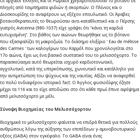
Οι αρχαίοι Έλληνες και οι Ρωμαίοι χρησιμοποιούσαν το βότανο σε
πληγές από τσιμπήματα φιδιών ή σκορπιών. Ο Πλίνιος και ο
Διοσκουρίδης το αναφέρουν ως εξέχον επουλωτικό. Οι Άραβες
βοτανοθεραπευτές το θεωρούσαν αντι-καταθλιπτικό και ο Πέρσης
γιατρός Αvicenna (980-1037) είχε γράψει ότι “κάνει τη καρδιά
ευτυχισμένη”. Στο βάθος των αιώνων θεωρήθηκε ως το βότανο
που εξασφαλίζει τη μακροζωία. Το διάσημο ελιξίριο ‘ Eau de mélisse
des Carmes ‘ των καλογέρων του Καρμέλ που χρονολογείται στο
17ο αιώνα, έχει ως ένα βασικό συστατικό του το μελισσόχορτο. Το
παρασκεύασμα αυτό θεωρείται ισχυρό καρδιοτονωτικό,
αγχολυτικό, κατά της υπερκόπωσης, χωνευτικό και κατάλληλο για
την αντιμετώπιση του ψύχους και της ναυτίας. Αξίζει να αναφερθεί
το πολύ ενδιαφέρον ιστορικό fact: O Άγγλος φυσιοδίφης έζησε
μέχρι τα 116 και το είχε αποδώσει στο ότι κάθε πρωί έπινε αφέψημα
από μελισσόχορτο με μέλι.
Σύνοψη Βιοχημείας του Μελισσόχορτου
Βιοχημικά το μελισσόχορτο φαίνεται να επιδρά θετικά για πολλούς
ανθρώπους λόγω της αύξησης των επιπέδεων γ-αμινοβουτυρικού
οξέος (GABA) στον εγκέφαλο. Το GABA είναι ένας