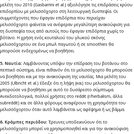
μελέτη του 2010 (Gasbarrini et al.) αξιολόγησε τις επιδράσεις κρύου
επιδορπίου με μελισσόχορτο στη λειτουργική δυσπεψία. Οι
συμμετέχοντες που έφαγαν επιδόρπια που περιείχαν
μελισσόχορτο φαίνεται να ανέφεραν μεγαλύτερη ανακούφιση για
τη δυσπεψία τους από αυτούς που έφαγαν επιδόρπια χωρίς το
βότανο. Η χρήση ενός κουταλιού του γλυκού σκόνης
μελισσόχορτου σε ένα μπωλ παγωτού ή σε smoothies θα
μπορούσε ενδεχομένως να βοηθήσει.
5. Ναυτία:
Λαμβάνοντας υπόψιν την επίδραση του βοτάνου στο
πεπτικό σύστημα, είναι πιθανόν ότι το μελισσόχορτο θα μπορούσε
να βοηθήσει και με την ανακούφιση της ναυτίας. Μια μελέτη του
2005 (Ulbricht et al.) έδειξε ότι η λήψη (και) του μελισσόχορτου θα
μπορούσε να βοηθήσει με αυτό το δυσάρεστο σύμπτωμα.
Ανεκδοτολογικά, πολλοί χρήστες στο reddit (r/herbalism, άλλα
subreddit) και σε άλλα φόρουμς αναφέρουν τη χρησιμότητα του
μελισσόχορτου όταν αυτό λαμβάνεται ως αφέψημα ή ως βάμμα.
6. Κράμπες περιόδου:
Έρευνες υποδεικνύουν ότι το
μελισσόχορτο μπορεί να χρησιμοποιηθεί και για την ανακούφιση