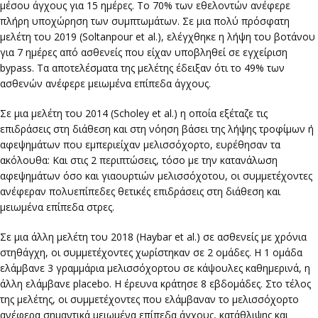
μέσου άγχους για 15 ημέρες. Το 70% των εθελοντών ανέφερε
πλήρη υποχώρηση των συμπτωμάτων. Σε μια πολύ πρόσφατη
μελέτη του 2019 (Soltanpour et al.), ελέγχθηκε η λήψη του βοτάνου
για 7 ημέρες από ασθενείς που είχαν υποβληθεί σε εγχείριση
bypass. Τα αποτελέσματα της μελέτης έδειξαν ότι το 49% των
ασθενών ανέφερε μειωμένα επίπεδα άγχους.
Σε μια μελέτη του 2014 (Scholey et al.) η οποία εξέταζε τις
επιδράσεις στη διάθεση και στη νόηση βάσει της λήψης τροφίμων ή
αφεψημάτων που εμπεριείχαν μελισσόχορτο, ευρέθησαν τα
ακόλουθα: Και στις 2 περιπτώσεις, τόσο με την κατανάλωση
αφεψημάτων όσο και γιαουρτιών μελισσόχοτου, οι συμμετέχοντες
ανέφεραν πολυεπίπεδες θετικές επιδράσεις στη διάθεση και
μειωμένα επίπεδα στρες.
Σε μια άλλη μελέτη του 2018 (Haybar et al.) σε ασθενείς με χρόνια
στηθάγχη, οι συμμετέχοντες χωρίστηκαν σε 2 ομάδες. Η 1 ομάδα
ελάμβανε 3 γραμμάρια μελισσόχορτου σε κάψουλες καθημερινά, η
άλλη ελάμβανε placebo. H έρευνα κράτησε 8 εβδομάδες. Στο τέλος
της μελέτης, οι συμμετέχοντες που ελάμβαναν το μελισσόχορτο
ανέφερα σημαντικά μειωμένα επίπεδα άγχους, κατάθλιψης και