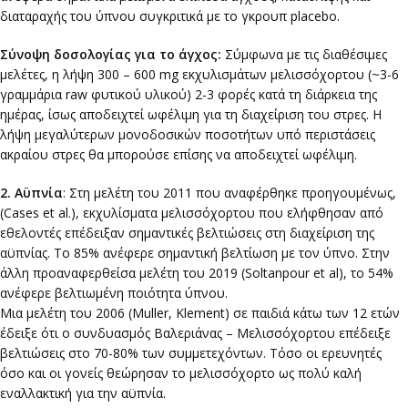
διαταραχής του ύπνου συγκριτικά με το γκρουπ placebo.
Σύνοψη δοσολογίας για το άγχος:
Σύμφωνα με τις διαθέσιμες
μελέτες, η λήψη 300 – 600 mg εκχυλισμάτων μελισσόχορτου (~3-6
γραμμάρια raw φυτικού υλικού) 2-3 φορές κατά τη διάρκεια της
ημέρας, ίσως αποδειχτεί ωφέλιμη για τη διαχείριση του στρες. Η
λήψη μεγαλύτερων μονοδοσικών ποσοτήτων υπό περιστάσεις
ακραίου στρες θα μπορούσε επίσης να αποδειχτεί ωφέλιμη.
2. Αϋπνία
: Στη μελέτη του 2011 που αναφέρθηκε προηγουμένως,
(Cases et al.), εκχυλίσματα μελισσόχορτου που ελήφθησαν από
εθελοντές επέδειξαν σημαντικές βελτιώσεις στη διαχείριση της
αϋπνίας. Το 85% ανέφερε σημαντική βελτίωση με τον ύπνο. Στην
άλλη προαναφερθείσα μελέτη του 2019 (Soltanpour et al), το 54%
ανέφερε βελτιωμένη ποιότητα ύπνου.
Μια μελέτη του 2006 (Muller, Klement) σε παιδιά κάτω των 12 ετών
έδειξε ότι ο συνδυασμός Βαλεριάνας – Μελισσόχορτου επέδειξε
βελτιώσεις στο 70-80% των συμμετεχόντων. Τόσο οι ερευνητές
όσο και οι γονείς θεώρησαν το μελισσόχορτο ως πολύ καλή
εναλλακτική για την αϋπνία.