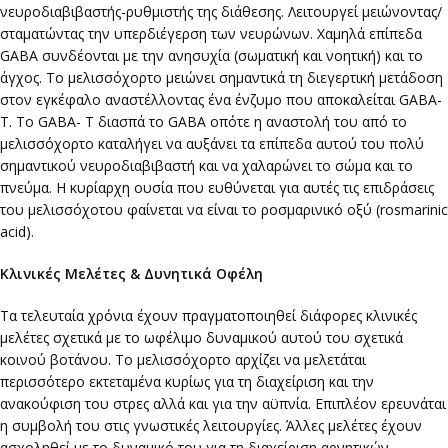
νευροδιαβιβαστής-ρυθμιστής της διάθεσης. Λειτουργεί μειώνοντας/
σταματώντας την υπερδιέγερση των νευρώνων. Χαμηλά επίπεδα
GABA συνδέονται με την ανησυχία (σωματική και νοητική) και το
άγχος. Το μελισσόχορτο μειώνει σημαντικά τη διεγερτική μετάδοση
στον εγκέφαλο αναστέλλοντας ένα ένζυμο που αποκαλείται GABA-
T. Το GABA- T διασπά το GABA οπότε η αναστολή του από το
μελισσόχορτο καταλήγει να αυξάνει τα επίπεδα αυτού του πολύ
σημαντικού νευροδιαβιβαστή και να χαλαρώνει το σώμα και το
πνεύμα. Η κυρίαρχη ουσία που ευθύνεται για αυτές τις επιδράσεις
του μελισσόχοτου φαίνεται να είναι το ροσμαρινικό οξύ (rosmarinic
acid).
Κλινικές Μελέτες & Δυνητικά Οφέλη
Τα τελευταία χρόνια έχουν πραγματοποιηθεί διάφορες κλινικές
μελέτες σχετικά με το ωφέλιμο δυναμικού αυτού του σχετικά
κοινού βοτάνου. Το μελισσόχορτο αρχίζει να μελετάται
περισσότερο εκτεταμένα κυρίως για τη διαχείριση και την
ανακούφιση του στρες αλλά και για την αϋπνία. Επιπλέον ερευνάται
η συμβολή του στις γνωστικές λειτουργίες. Άλλες μελέτες έχουν
ασχοληθεί με το δυναμικό του για τη διαχείριση αρνητικών