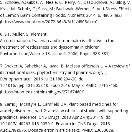
5. Scholey, A.; Gibbs, A.; Neale, C.; Perry, N.; Ossoukhova, A.; Bilog, V.;
Kras, M.; Scholz, C.; Sass, M.; Buchwald-Werner, S. Anti-Stress Effects
of Lemon Balm-Containing Foods. Nutrients 2014, 6, 4805-4821
(https://www.mdpi.com/2072-6643/6/11/4805/htm)
6. S.F. Müller, S. Klement,
A combination of valerian and lemon balm is effective in the
treatment of restlessness and dyssomnia in children,
Phytomedicine,Volume 13, Issue 6, 2006, Pages 383-387,
7. Shakeri A, Sahebkar A, Javadi B. Melissa officinalis L. – A review of
its traditional uses, phytochemistry and pharmacology. J
Ethnopharmacol. 2016 Jul 21;188:204-28. doi:
10.1016/j.jep.2016.05.010. Epub 2016 May 7. PMID: 27167460.
(https://pubmed.ncbi.nlm.nih.gov/27167460/)
8. Sarris J, McIntyre E, Camfield DA. Plant-based medicines for
anxiety disorders, part 2: a review of clinical studies with supporting
preclinical evidence. CNS Drugs. 2013 Apr;27(4):301-19. doi:
10.1007/s40263-013-0059-9. Erratum in: CNS Drugs. 2013
Aug;27(8):675. Dosage error in article text. PMID: 23653088.