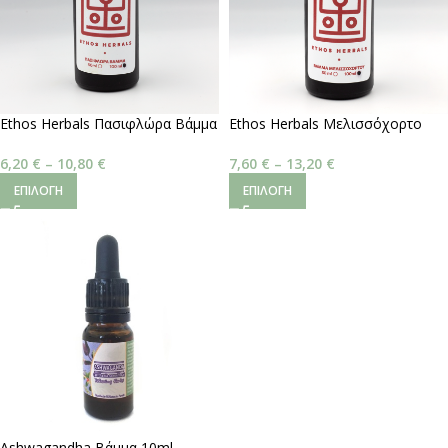
Ethos Herbals Πασιφλώρα Βάμμα
Ethos Herbals Μελισσόχορτο
50ml
Βάμμα
6,20
€
–
10,80
€
7,60
€
–
13,20
€
ΕΠΙΛΟΓΉ
ΕΠΙΛΟΓΉ
Ashwagandha Βάμμα 10ml