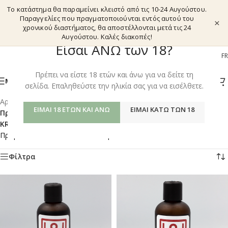
Το κατάστημα θα παραμείνει κλειστό από τις 10-24 Αυγούστου.
Παραγγελίες που πραγματοποιούνται εντός αυτού του
×
χρονικού διαστήματος, θα αποστέλλονται μετά τις 24
Αυγούστου. Καλές διακοπές!
Είσαι ΑΝΩ των 18?
EL
EN
DE
FR
Πρέπει να είστε 18 ετών και άνω για να δείτε τη
ΜΕΝΟΎ
σελίδα. Επαληθεύστε την ηλικία σας για να εισέλθετε.
Αρχική σελίδα
/
Shop
/
ΕΊΜΑΙ 18 ΕΤΏΝ ΚΑΙ ΆΝΩ
ΕΊΜΑΙ ΚΆΤΩ ΤΩΝ 18
Προϊόντα με ετικέτα “HERBAL TINCTURES SYNERGIES –
KRATOM POTENTIATORS”
Προβάλλονται όλα - 3 αποτελέσματα
Φίλτρα