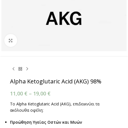
Κάντε κλικ για μεγέθυνση
Alpha Ketoglutaric Acid (AKG) 98%
11,00
€
–
19,00
€
Το Alpha Ketoglutaric Acid (AKG), επιδεικνύει τα
ακόλουθα οφέλη:
Προώθηση Υγείας Οστών και Μυών