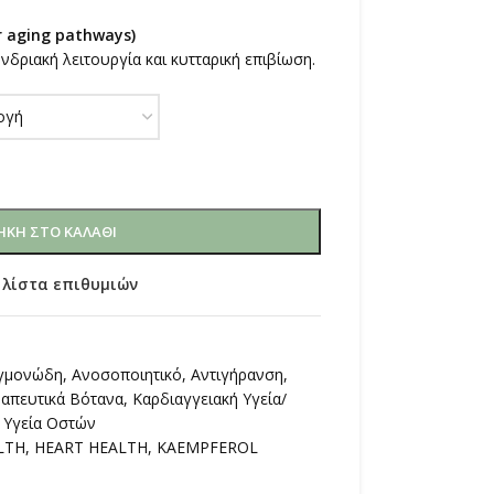
r aging pathways)
νδριακή λειτουργία και κυτταρική επιβίωση.
ΚΗ ΣΤΟ ΚΑΛΆΘΙ
 λίστα επιθυμιών
εγμονώδη
,
Ανοσοποιητικό
,
Αντιγήρανση
,
απευτικά Βότανα
,
Καρδιαγγειακή Υγεία/
Υγεία Οστών
LTH
,
HEART HEALTH
,
KAEMPFEROL