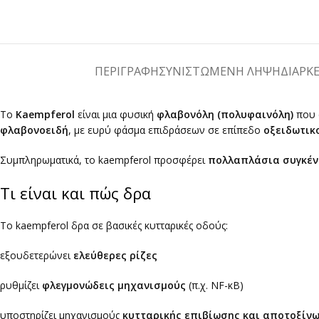
ΠΕΡΙΓΡΑΦΉ
ΣΥΝΙΣΤΩΜΕΝΗ ΛΗΨΗ
ΔΙΑΡΚ
Το
Kaempferol
είναι μια φυσική
φλαβονόλη (πολυφαινόλη)
που α
φλαβονοειδή
, με ευρύ φάσμα επιδράσεων σε επίπεδο
οξειδωτικ
Συμπληρωματικά, το kaempferol προσφέρει
πολλαπλάσια συγκέ
Τι είναι και πώς δρα
Το kaempferol δρα σε βασικές κυτταρικές οδούς:
εξουδετερώνει
ελεύθερες ρίζες
ρυθμίζει
φλεγμονώδεις μηχανισμούς
(π.χ. NF-κB)
υποστηρίζει μηχανισμούς
κυτταρικής επιβίωσης και αποτοξίν