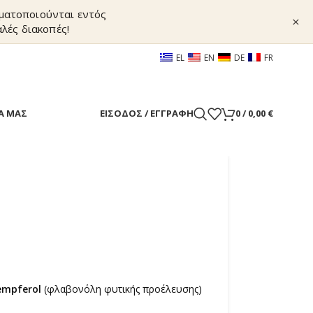
γματοποιούνται εντός
×
λές διακοπές!
EL
EN
DE
FR
Α ΜΑΣ
ΕΊΣΟΔΟΣ / ΕΓΓΡΑΦΉ
0
/
0,00
€
empferol
(φλαβονόλη φυτικής προέλευσης)