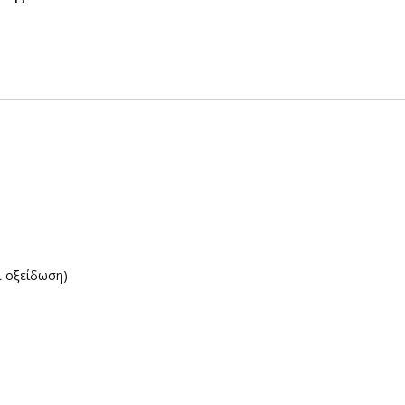
L οξείδωση)