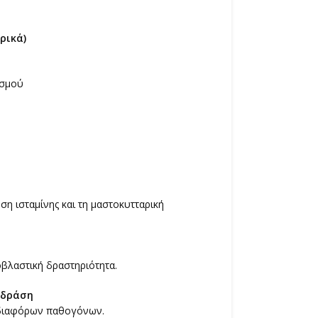
ρικά)
ασμού
η ισταμίνης και τη μαστοκυτταρική
οβλαστική δραστηριότητα.
 δράση
ι διαφόρων παθογόνων.