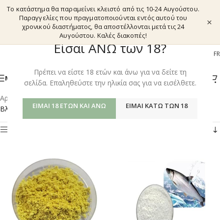
Το κατάστημα θα παραμείνει κλειστό από τις 10-24 Αυγούστου.
Παραγγελίες που πραγματοποιούνται εντός αυτού του
×
χρονικού διαστήματος, θα αποστέλλονται μετά τις 24
Αυγούστου. Καλές διακοπές!
Είσαι ΑΝΩ των 18?
EL
EN
DE
FR
Πρέπει να είστε 18 ετών και άνω για να δείτε τη
ΜΕΝΟΎ
σελίδα. Επαληθεύστε την ηλικία σας για να εισέλθετε.
Αρχική σελίδα
/
Shop
/
Προϊόντα με ετικέτα “ANTI-AGING”
ΕΊΜΑΙ 18 ΕΤΏΝ ΚΑΙ ΆΝΩ
ΕΊΜΑΙ ΚΆΤΩ ΤΩΝ 18
Βλέπετε 13–14 από 14 αποτελέσματα
Φίλτρα