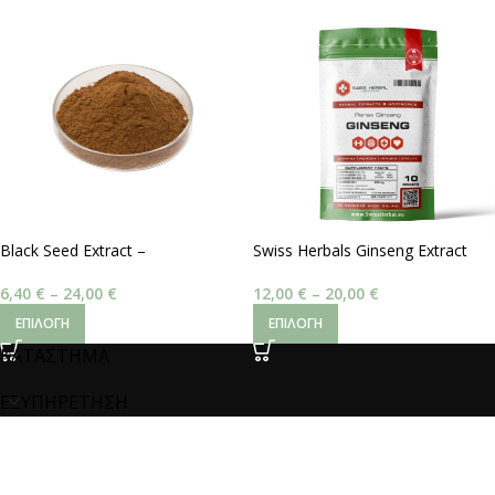
Black Seed Extract –
Swiss Herbals Ginseng Extract
Thymoquinone 10%
20% – Panax ginseng
6,40
€
–
24,00
€
12,00
€
–
20,00
€
ΕΠΙΛΟΓΉ
ΕΠΙΛΟΓΉ
ΚΑΤΑΣΤΗΜΑ
ΕΞΥΠΗΡΕΤΗΣΗ
ΕΠΙΚΟΙΝΩΝΙΑ