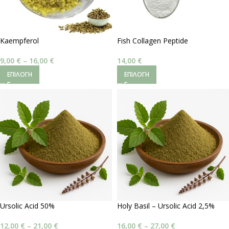
Kaempferol
Fish Collagen Peptide
9,00
€
–
16,00
€
14,00
€
ΕΠΙΛΟΓΉ
ΕΠΙΛΟΓΉ
Ursolic Acid 50%
Holy Basil – Ursolic Acid 2,5%
12,00
€
–
21,00
€
16,00
€
–
27,00
€