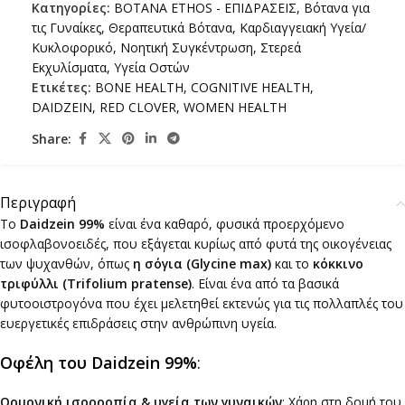
Κατηγορίες:
ΒΟΤΑΝΑ ETHOS - ΕΠΙΔΡΑΣΕΙΣ
,
Βότανα για
τις Γυναίκες
,
Θεραπευτικά Βότανα
,
Καρδιαγγειακή Υγεία/
Κυκλοφορικό
,
Νοητική Συγκέντρωση
,
Στερεά
Εκχυλίσματα
,
Υγεία Οστών
Ετικέτες:
BONE HEALTH
,
COGNITIVE HEALTH
,
DAIDZEIN
,
RED CLOVER
,
WOMEN HEALTH
Share:
Περιγραφή
Το
Daidzein 99%
είναι ένα καθαρό, φυσικά προερχόμενο
ισοφλαβονοειδές, που εξάγεται κυρίως από φυτά της οικογένειας
των ψυχανθών, όπως
η σόγια (Glycine max)
και το
κόκκινο
τριφύλλι (Trifolium pratense)
. Είναι ένα από τα βασικά
φυτοοιστρογόνα που έχει μελετηθεί εκτενώς για τις πολλαπλές του
ευεργετικές επιδράσεις στην ανθρώπινη υγεία.
Οφέλη του Daidzein 99%
:
Ορμονική ισορροπία & υγεία των γυναικών
: Χάρη στη δομή του,