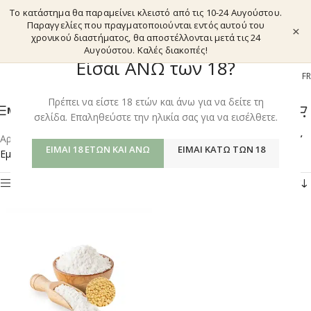
Το κατάστημα θα παραμείνει κλειστό από τις 10-24 Αυγούστου.
Παραγγελίες που πραγματοποιούνται εντός αυτού του
×
χρονικού διαστήματος, θα αποστέλλονται μετά τις 24
Αυγούστου. Καλές διακοπές!
Είσαι ΑΝΩ των 18?
EL
EN
DE
FR
Πρέπει να είστε 18 ετών και άνω για να δείτε τη
ΜΕΝΟΎ
σελίδα. Επαληθεύστε την ηλικία σας για να εισέλθετε.
Αρχική σελίδα
/
Shop
/
Προϊόντα με ετικέτα “COGNITIVE HEALTH”
ΕΊΜΑΙ 18 ΕΤΏΝ ΚΑΙ ΆΝΩ
ΕΊΜΑΙ ΚΆΤΩ ΤΩΝ 18
Εμφάνιση του μοναδικού αποτελέσματος
Φίλτρα