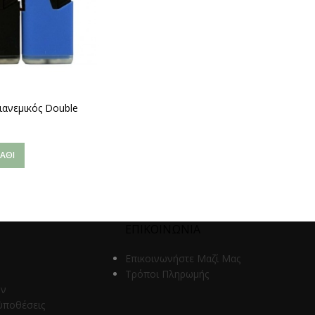
ιανεμικός Double
ΆΘΙ
ΕΠΙΚΟΙΝΩΝΙΑ
Επικοινωνήστε Μαζί Μας
Τρόποι Πληρωμής
ων
ϋποθέσεις