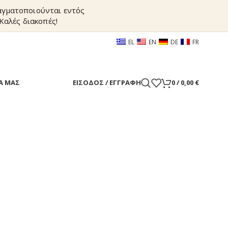
ραγματοποιούνται εντός
Καλές διακοπές!
EL
EN
DE
FR
Α ΜΑΣ
ΕΊΣΟΔΟΣ / ΕΓΓΡΑΦΉ
0
/
0,00
€