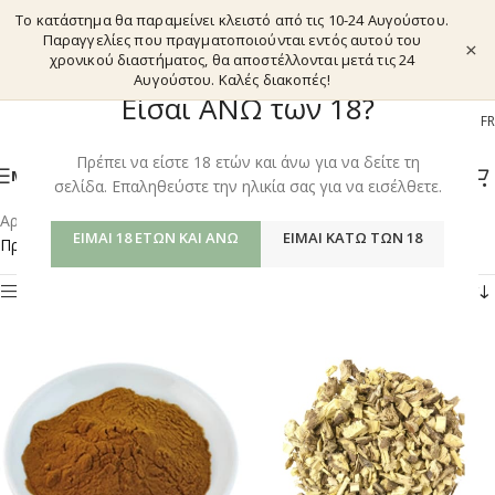
Το κατάστημα θα παραμείνει κλειστό από τις 10-24 Αυγούστου.
Παραγγελίες που πραγματοποιούνται εντός αυτού του
×
χρονικού διαστήματος, θα αποστέλλονται μετά τις 24
Αυγούστου. Καλές διακοπές!
Είσαι ΑΝΩ των 18?
EL
EN
DE
FR
Πρέπει να είστε 18 ετών και άνω για να δείτε τη
ΜΕΝΟΎ
σελίδα. Επαληθεύστε την ηλικία σας για να εισέλθετε.
Αρχική σελίδα
/
Shop
/
Προϊόντα με ετικέτα “ΓΛΥΚΟΡΙΖΑ”
ΕΊΜΑΙ 18 ΕΤΏΝ ΚΑΙ ΆΝΩ
ΕΊΜΑΙ ΚΆΤΩ ΤΩΝ 18
Προβάλλονται όλα - 2 αποτελέσματα
Φίλτρα