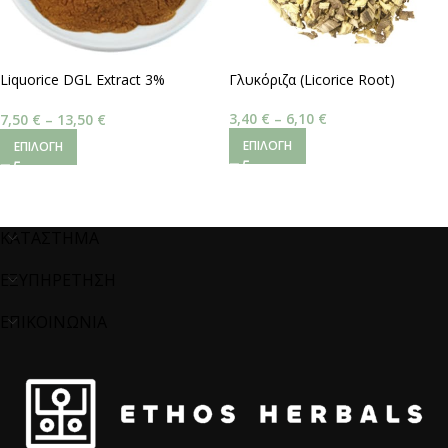
Liquorice DGL Extract 3%
Γλυκόριζα (Licorice Root)
Glycyrrhizic
3,40
€
–
6,10
€
7,50
€
–
13,50
€
ΕΠΙΛΟΓΉ
ΕΠΙΛΟΓΉ
ΚΑΤΑΣΤΗΜΑ
ΕΞΥΠΗΡΕΤΗΣΗ
ΕΠΙΚΟΙΝΩΝΙΑ