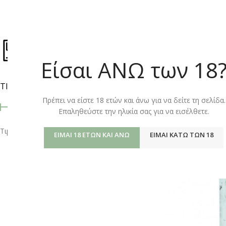
ΚΑΤΆΣΤΗΜ
Είσαι ΑΝΩ των 18
ΤΙΜΉ
Αρχική σελίδα
/
Shop
προβολή
9
12
Πρέπει να είστε 18 ετών και άνω για να δείτε τη σελίδα.
Επαληθεύστε την ηλικία σας για να εισέλθετε.
Τιμή:
0 €
—
10 €
ΦΙΛΤΡΆΡΙΣΜΑ
ΕΊΜΑΙ 18 ΕΤΏΝ ΚΑΙ ΆΝΩ
ΕΊΜΑΙ ΚΆΤΩ ΤΩΝ 18