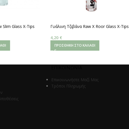
 Slim Glass X-Tips
Γυάλινη Τζιβάνα Raw X Roor Glass X-Tips
Στρογγυλή 8mm
4,20
€
ΆΘΙ
ΠΡΟΣΘΉΚΗ ΣΤΟ ΚΑΛΆΘΙ
ΕΠΙΚΟΙΝΩΝΙΑ
Επικοινωνήστε Μαζί Μας
Τρόποι Πληρωμής
ων
ϋποθέσεις