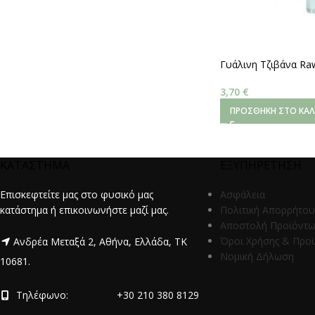
Γυάλινη Τζιβάνα Raw
Πεπλατυσμένη 6mm
3,70
€
ΠΡΟΣΘΉΚΗ ΣΤΟ ΚΑΛ
ΚΑΤΑΣΤΗΜΑ
ΕΞΥΠΗΡΕΤΗΣΗ
Επισκεφτείτε μας στο φυσικό μας
Ασφάλεια
κατάστημα ή επικοινωνήστε μαζί μας.
Πολιτική Απορρήτου
Αποστολή Προϊόντ
Όροι Χρήσης & Προ
Ανδρέα Μεταξά 2, Αθήνα, Ελλάδα, ΤΚ
Νομική Δήλωση
10681.
Τηλέφωνο:
+30 210 380 8129