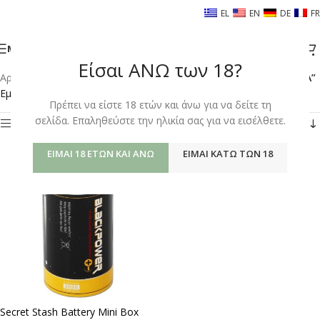
EL
EN
DE
FR
ΜΕΝΟΎ
Είσαι ΑΝΩ των 18?
Αρχική σελίδα
/
Shop
/
Προϊόντα με ετικέτα “ΚΑΒΑΤΖΑ ΜΠΑΤΑΡΙΑ”
Εμφάνιση του μοναδικού αποτελέσματος
Πρέπει να είστε 18 ετών και άνω για να δείτε τη
σελίδα. Επαληθεύστε την ηλικία σας για να εισέλθετε.
Φίλτρα
ΕΊΜΑΙ 18 ΕΤΏΝ ΚΑΙ ΆΝΩ
ΕΊΜΑΙ ΚΆΤΩ ΤΩΝ 18
Secret Stash Battery Mini Box