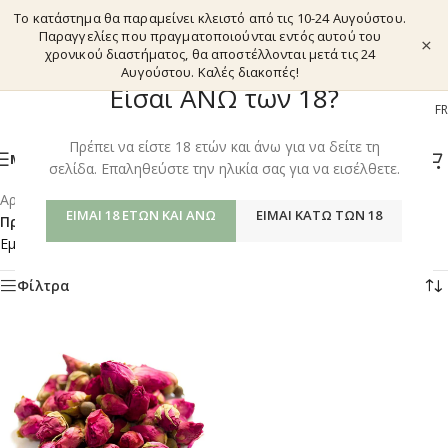
Το κατάστημα θα παραμείνει κλειστό από τις 10-24 Αυγούστου.
Παραγγελίες που πραγματοποιούνται εντός αυτού του
×
χρονικού διαστήματος, θα αποστέλλονται μετά τις 24
Αυγούστου. Καλές διακοπές!
Είσαι ΑΝΩ των 18?
EL
EN
DE
FR
Πρέπει να είστε 18 ετών και άνω για να δείτε τη
ΜΕΝΟΎ
σελίδα. Επαληθεύστε την ηλικία σας για να εισέλθετε.
Αρχική σελίδα
/
Shop
/
ΕΊΜΑΙ 18 ΕΤΏΝ ΚΑΙ ΆΝΩ
ΕΊΜΑΙ ΚΆΤΩ ΤΩΝ 18
Προϊόντα με ετικέτα “ΚΟΚΚΙΝΟ ΤΡΙΑΝΤΑΦΥΛΛΟ”
Εμφάνιση του μοναδικού αποτελέσματος
Φίλτρα