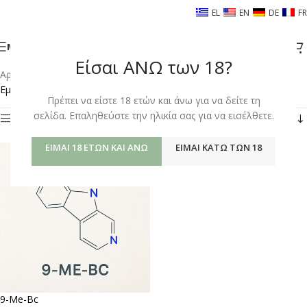
EL
EN
DE
FR
ΜΕΝΟΎ
Είσαι ΑΝΩ των 18?
Αρχική σελίδα
/
Shop
/
Προϊόντα με ετικέτα “9-ME-BC”
Εμφάνιση του μοναδικού αποτελέσματος
Πρέπει να είστε 18 ετών και άνω για να δείτε τη
σελίδα. Επαληθεύστε την ηλικία σας για να εισέλθετε.
Φίλτρα
ΕΊΜΑΙ 18 ΕΤΏΝ ΚΑΙ ΆΝΩ
ΕΊΜΑΙ ΚΆΤΩ ΤΩΝ 18
9-Me-Bc