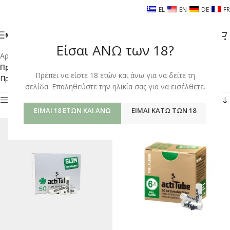
EL
EN
DE
FR
ΜΕΝΟΎ
Είσαι ΑΝΩ των 18?
Αρχική σελίδα
/
Shop
/
Προϊόντα με ετικέτα “ACTITUBE 6 MM EXTRA SLIM”
Πρέπει να είστε 18 ετών και άνω για να δείτε τη
Προβάλλονται όλα - 2 αποτελέσματα
σελίδα. Επαληθεύστε την ηλικία σας για να εισέλθετε.
Φίλτρα
ΕΊΜΑΙ 18 ΕΤΏΝ ΚΑΙ ΆΝΩ
ΕΊΜΑΙ ΚΆΤΩ ΤΩΝ 18