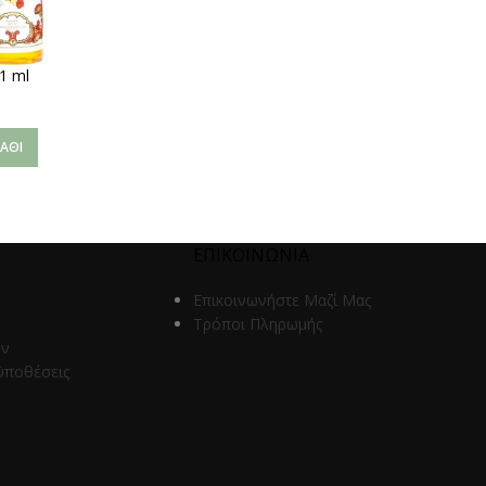
1 ml
ΆΘΙ
ΕΠΙΚΟΙΝΩΝΙΑ
Επικοινωνήστε Μαζί Μας
Τρόποι Πληρωμής
ων
ϋποθέσεις