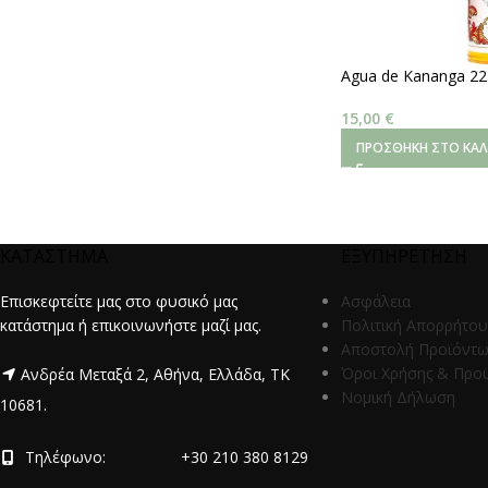
Agua de Kananga 22
15,00
€
ΠΡΟΣΘΉΚΗ ΣΤΟ ΚΑΛ
ΚΑΤΑΣΤΗΜΑ
ΕΞΥΠΗΡΕΤΗΣΗ
Επισκεφτείτε μας στο φυσικό μας
Ασφάλεια
κατάστημα ή επικοινωνήστε μαζί μας.
Πολιτική Απορρήτου
Αποστολή Προϊόντ
Όροι Χρήσης & Προ
Ανδρέα Μεταξά 2, Αθήνα, Ελλάδα, ΤΚ
Νομική Δήλωση
10681.
Τηλέφωνο:
+30 210 380 8129