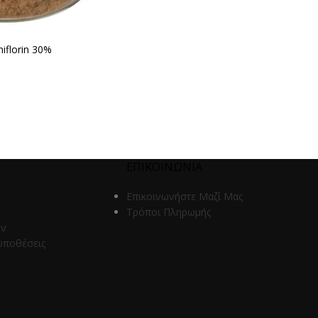
iflorin 30%
ΕΠΙΚΟΙΝΩΝΙΑ
Επικοινωνήστε Μαζί Μας
Τρόποι Πληρωμής
ων
ϋποθέσεις