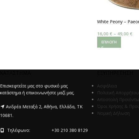
White Peony – Paeon
16,00
€
–
49,00
€
ΕΠΙΛΟΓΉ
ΚΑΤΑΣΤΗΜΑ
ΕΞΥΠΗΡΕΤΗΣΗ
Επισκεφτείτε μας στο φυσικό μας
Ασφάλεια
κατάστημα ή επικοινωνήστε μαζί μας.
Πολιτική Απορρήτου
Αποστολή Προϊόντ
Όροι Χρήσης & Προ
Ανδρέα Μεταξά 2, Αθήνα, Ελλάδα, ΤΚ
Νομική Δήλωση
10681.
Τηλέφωνο:
+30 210 380 8129