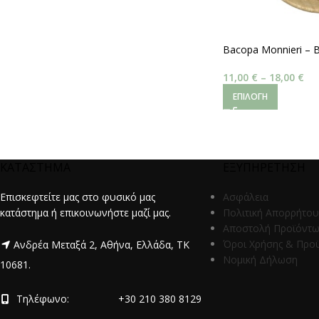
Bacopa Monnieri – 
11,00
€
–
18,00
€
ΕΠΙΛΟΓΉ
ΚΑΤΑΣΤΗΜΑ
ΕΞΥΠΗΡΕΤΗΣΗ
Επισκεφτείτε μας στο φυσικό μας
Ασφάλεια
κατάστημα ή επικοινωνήστε μαζί μας.
Πολιτική Απορρήτου
Αποστολή Προϊόντ
Όροι Χρήσης & Προ
Ανδρέα Μεταξά 2, Αθήνα, Ελλάδα, ΤΚ
Νομική Δήλωση
10681.
Τηλέφωνο:
+30 210 380 8129