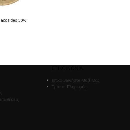
Bacosides 50%
ΕΠΙΚΟΙΝΩΝΙΑ
Επικοινωνήστε Μαζί Μας
Τρόποι Πληρωμής
ων
ϋποθέσεις