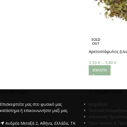
SOLD
OUT
Αρκτοστάφυλος (Uva
3,50
€
–
5,80
€
ΕΠΙΛΟΓΉ
ΚΑΤΑΣΤΗΜΑ
ΕΞΥΠΗΡΕΤΗΣΗ
Επισκεφτείτε μας στο φυσικό μας
Ασφάλεια
κατάστημα ή επικοινωνήστε μαζί μας.
Πολιτική Απορρήτου
Αποστολή Προϊόντ
Όροι Χρήσης & Προ
Ανδρέα Μεταξά 2, Αθήνα, Ελλάδα, ΤΚ