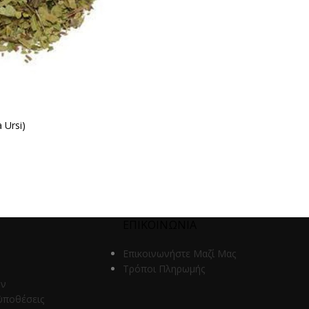
 Ursi)
ΕΠΙΚΟΙΝΩΝΙΑ
Επικοινωνήστε Μαζί Μας
Τρόποι Πληρωμής
ων
ϋποθέσεις