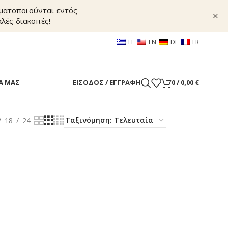
γματοποιούνται εντός
×
λές διακοπές!
EL
EN
DE
FR
Α ΜΑΣ
ΕΊΣΟΔΟΣ / ΕΓΓΡΑΦΉ
0
/
0,00
€
18
24