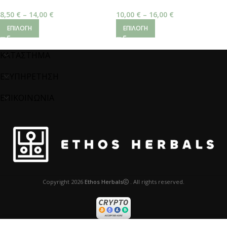
20:1 – Polyrachis vicina
20:1 – Polyrachis vicina
8,50
€
–
14,00
€
10,00
€
–
16,00
€
ΕΠΙΛΟΓΉ
ΕΠΙΛΟΓΉ
ΚΑΤΑΣΤΗΜΑ
ΕΞΥΠΗΡΕΤΗΣΗ
ΕΠΙΚΟΙΝΩΝΙΑ
Copyright
2026
Ethos Herbals
. All rights reserved.