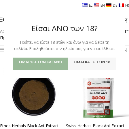
EL
EN
DE
FR
ΜΕΝΟΎ
Είσαι ΑΝΩ των 18?
Αρχική σελίδα
/
Shop
/
Προϊόντα με ετικέτα “BLACK ANT EXTRACT”
Προβάλλονται όλα - 2 αποτελέσματα
Πρέπει να είστε 18 ετών και άνω για να δείτε τη
σελίδα. Επαληθεύστε την ηλικία σας για να εισέλθετε.
Φίλτρα
ΕΊΜΑΙ 18 ΕΤΏΝ ΚΑΙ ΆΝΩ
ΕΊΜΑΙ ΚΆΤΩ ΤΩΝ 18
Ethos Herbals Black Ant Extract
Swiss Herbals Black Ant Extract