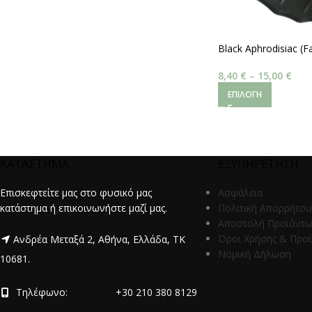
Black Aphrodisiac (F
8,40
€
–
15,00
€
ΕΠΙΛΟΓΉ
ΚΑΤΑΣΤΗΜΑ
ΕΞΥΠΗΡΕΤΗΣΗ
Επισκεφτείτε μας στο φυσικό μας
Ασφάλεια
κατάστημα ή επικοινωνήστε μαζί μας.
Πολιτική Απορρήτου
Αποστολή Προϊόντ
Όροι Χρήσης & Προ
Ανδρέα Μεταξά 2, Αθήνα, Ελλάδα, ΤΚ
Νομική Δήλωση
10681.
Τηλέφωνο:
+30 210 380 8129