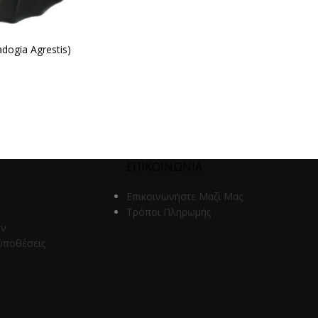
adogia Agrestis)
ΕΠΙΚΟΙΝΩΝΙΑ
Επικοινωνήστε Μαζί Μας
Τρόποι Πληρωμής
ων
ϋποθέσεις