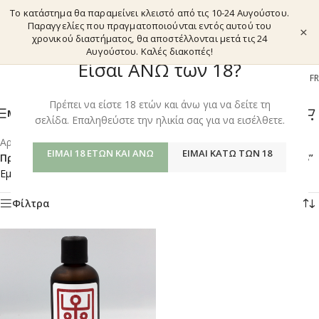
Το κατάστημα θα παραμείνει κλειστό από τις 10-24 Αυγούστου.
Παραγγελίες που πραγματοποιούνται εντός αυτού του
×
χρονικού διαστήματος, θα αποστέλλονται μετά τις 24
Αυγούστου. Καλές διακοπές!
Είσαι ΑΝΩ των 18?
EL
EN
DE
FR
Πρέπει να είστε 18 ετών και άνω για να δείτε τη
ΜΕΝΟΎ
σελίδα. Επαληθεύστε την ηλικία σας για να εισέλθετε.
Αρχική σελίδα
/
Shop
/
ΕΊΜΑΙ 18 ΕΤΏΝ ΚΑΙ ΆΝΩ
ΕΊΜΑΙ ΚΆΤΩ ΤΩΝ 18
Προϊόντα με ετικέτα “BLACK SEED OIL - CANNABIS OIL BLENDS”
Εμφάνιση του μοναδικού αποτελέσματος
Φίλτρα