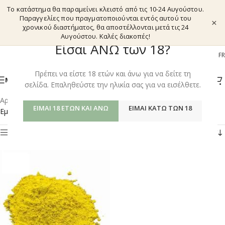
Το κατάστημα θα παραμείνει κλειστό από τις 10-24 Αυγούστου.
Παραγγελίες που πραγματοποιούνται εντός αυτού του
×
χρονικού διαστήματος, θα αποστέλλονται μετά τις 24
Αυγούστου. Καλές διακοπές!
Είσαι ΑΝΩ των 18?
EL
EN
DE
FR
Πρέπει να είστε 18 ετών και άνω για να δείτε τη
ΜΕΝΟΎ
σελίδα. Επαληθεύστε την ηλικία σας για να εισέλθετε.
Αρχική σελίδα
/
Shop
/
Προϊόντα με ετικέτα “BLOOD SUGAR”
ΕΊΜΑΙ 18 ΕΤΏΝ ΚΑΙ ΆΝΩ
ΕΊΜΑΙ ΚΆΤΩ ΤΩΝ 18
Εμφάνιση του μοναδικού αποτελέσματος
Φίλτρα