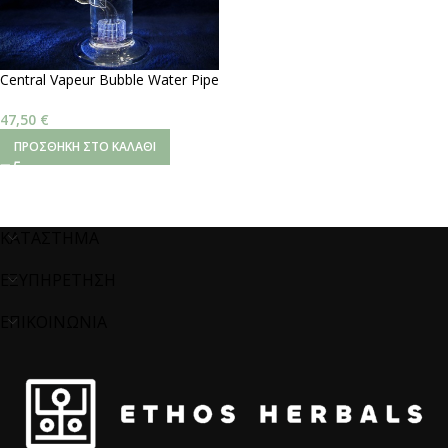
Central Vapeur Bubble Water Pipe
– Katalyzer 24 cm
47,50
€
ΠΡΟΣΘΉΚΗ ΣΤΟ ΚΑΛΆΘΙ
ΚΑΤΑΣΤΗΜΑ
ΕΞΥΠΗΡΕΤΗΣΗ
ΕΠΙΚΟΙΝΩΝΙΑ