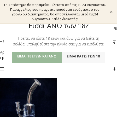
Το κατάστημα θα παραμείνει κλειστό από τις 10-24 Αυγούστου.
Παραγγελίες που πραγματοποιούνται εντός αυτού του
×
χρονικού διαστήματος, θα αποστέλλονται μετά τις 24
Αυγούστου. Καλές διακοπές!
Είσαι ΑΝΩ των 18?
EL
EN
DE
FR
Πρέπει να είστε 18 ετών και άνω για να δείτε τη
ΜΕΝΟΎ
σελίδα. Επαληθεύστε την ηλικία σας για να εισέλθετε.
Αρχική σελίδα
/
Shop
/
Προϊόντα με ετικέτα “BONG KATALYZER”
ΕΊΜΑΙ 18 ΕΤΏΝ ΚΑΙ ΆΝΩ
ΕΊΜΑΙ ΚΆΤΩ ΤΩΝ 18
Εμφάνιση του μοναδικού αποτελέσματος
Φίλτρα