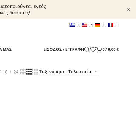
γματοποιούνται εντός
×
λές διακοπές!
EL
EN
DE
FR
Α ΜΑΣ
ΕΊΣΟΔΟΣ / ΕΓΓΡΑΦΉ
0
/
0,00
€
18
24