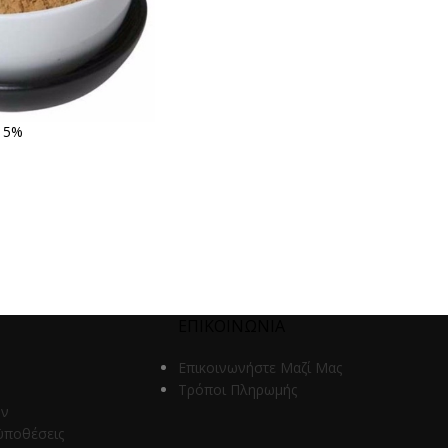
 15%
ΕΠΙΚΟΙΝΩΝΙΑ
Επικοινωνήστε Μαζί Μας
Τρόποι Πληρωμής
ων
ϋποθέσεις