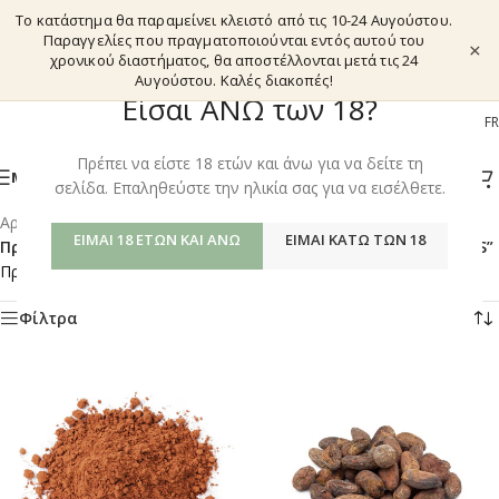
Το κατάστημα θα παραμείνει κλειστό από τις 10-24 Αυγούστου.
Παραγγελίες που πραγματοποιούνται εντός αυτού του
×
χρονικού διαστήματος, θα αποστέλλονται μετά τις 24
Αυγούστου. Καλές διακοπές!
Είσαι ΑΝΩ των 18?
EL
EN
DE
FR
Πρέπει να είστε 18 ετών και άνω για να δείτε τη
ΜΕΝΟΎ
σελίδα. Επαληθεύστε την ηλικία σας για να εισέλθετε.
Αρχική σελίδα
/
Shop
/
ΕΊΜΑΙ 18 ΕΤΏΝ ΚΑΙ ΆΝΩ
ΕΊΜΑΙ ΚΆΤΩ ΤΩΝ 18
Προϊόντα με ετικέτα “CACAO BEANS - CANNABIS ORAL BLENDS”
Προβάλλονται όλα - 2 αποτελέσματα
Φίλτρα