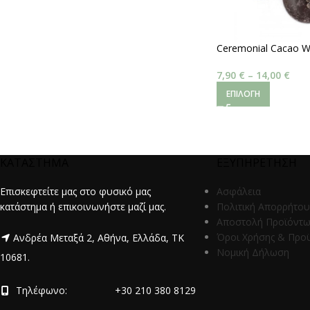
Ceremonial Cacao W
7,90
€
–
14,00
€
ΕΠΙΛΟΓΉ
ΚΑΤΑΣΤΗΜΑ
ΕΞΥΠΗΡΕΤΗΣΗ
Επισκεφτείτε μας στο φυσικό μας
Ασφάλεια
κατάστημα ή επικοινωνήστε μαζί μας.
Πολιτική Απορρήτου
Αποστολή Προϊόντ
Όροι Χρήσης & Προ
Ανδρέα Μεταξά 2, Αθήνα, Ελλάδα, ΤΚ
Νομική Δήλωση
10681.
Τηλέφωνο:
+30 210 380 8129