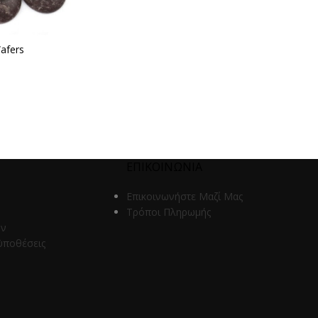
afers
ΕΠΙΚΟΙΝΩΝΙΑ
Επικοινωνήστε Μαζί Μας
Τρόποι Πληρωμής
ων
ϋποθέσεις