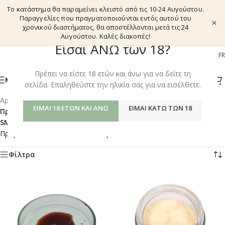
Το κατάστημα θα παραμείνει κλειστό από τις 10-24 Αυγούστου.
Παραγγελίες που πραγματοποιούνται εντός αυτού του
×
χρονικού διαστήματος, θα αποστέλλονται μετά τις 24
Αυγούστου. Καλές διακοπές!
Είσαι ΑΝΩ των 18?
EL
EN
DE
FR
Πρέπει να είστε 18 ετών και άνω για να δείτε τη
ΜΕΝΟΎ
σελίδα. Επαληθεύστε την ηλικία σας για να εισέλθετε.
Αρχική σελίδα
/
Shop
/
ΕΊΜΑΙ 18 ΕΤΏΝ ΚΑΙ ΆΝΩ
ΕΊΜΑΙ ΚΆΤΩ ΤΩΝ 18
Προϊόντα με ετικέτα “CANNABIS ISOLATES – AFTERNOON
SMOKE & VAPE”
Προβάλλονται όλα - 5 αποτελέσματα
Φίλτρα