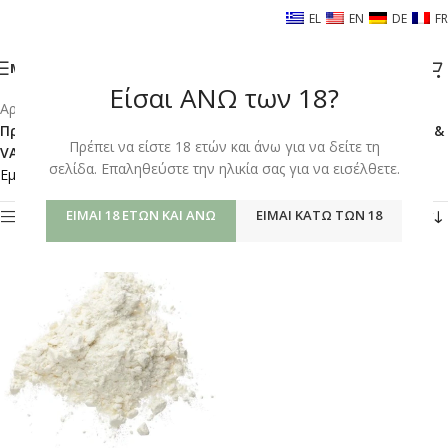
EL
EN
DE
FR
ΜΕΝΟΎ
Είσαι ΑΝΩ των 18?
Αρχική σελίδα
/
Shop
/
Προϊόντα με ετικέτα “CANNABIS ISOLATES – DAYTIME SMOKE &
Πρέπει να είστε 18 ετών και άνω για να δείτε τη
VAPE”
σελίδα. Επαληθεύστε την ηλικία σας για να εισέλθετε.
Εμφάνιση του μοναδικού αποτελέσματος
ΕΊΜΑΙ 18 ΕΤΏΝ ΚΑΙ ΆΝΩ
ΕΊΜΑΙ ΚΆΤΩ ΤΩΝ 18
Φίλτρα