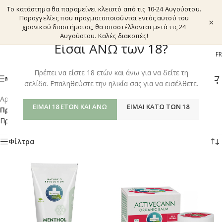
Το κατάστημα θα παραμείνει κλειστό από τις 10-24 Αυγούστου.
Παραγγελίες που πραγματοποιούνται εντός αυτού του
×
χρονικού διαστήματος, θα αποστέλλονται μετά τις 24
Αυγούστου. Καλές διακοπές!
Είσαι ΑΝΩ των 18?
EL
EN
DE
FR
Πρέπει να είστε 18 ετών και άνω για να δείτε τη
ΜΕΝΟΎ
σελίδα. Επαληθεύστε την ηλικία σας για να εισέλθετε.
Αρχική σελίδα
/
Shop
/
ΕΊΜΑΙ 18 ΕΤΏΝ ΚΑΙ ΆΝΩ
ΕΊΜΑΙ ΚΆΤΩ ΤΩΝ 18
Προϊόντα με ετικέτα “CANNABIS TOPICAL USE- MASSAGE”
Προβάλλονται όλα - 2 αποτελέσματα
Φίλτρα