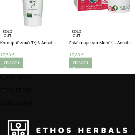
SOLD
SOLD
OUT
OUT
Καταπραϋντικό Τζελ Annabis
Γαλάκτωμα για Μασάζ – Annabis
Menthol 200ml
Dolorcann Hemp Pain Relief 50ml
17,50
€
17,80
€
ΕΠΙΛΟΓΉ
ΕΠΙΛΟΓΉ
ΚΑΤΑΣΤΗΜΑ
ΕΞΥΠΗΡΕΤΗΣΗ
ΕΠΙΚΟΙΝΩΝΙΑ