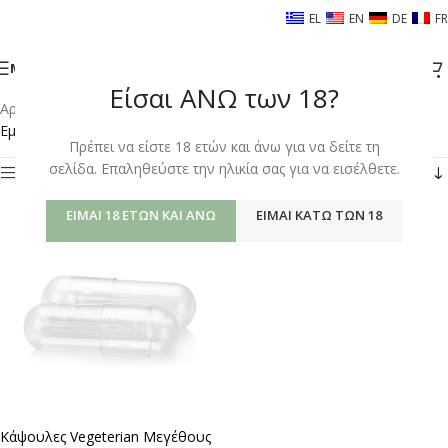
EL
EN
DE
FR
ΜΕΝΟΎ
Είσαι ΑΝΩ των 18?
Αρχική σελίδα
/
Shop
/
Προϊόντα με ετικέτα “CAPSULES SIZE 0”
Εμφάνιση του μοναδικού αποτελέσματος
Πρέπει να είστε 18 ετών και άνω για να δείτε τη
σελίδα. Επαληθεύστε την ηλικία σας για να εισέλθετε.
Φίλτρα
ΕΊΜΑΙ 18 ΕΤΏΝ ΚΑΙ ΆΝΩ
ΕΊΜΑΙ ΚΆΤΩ ΤΩΝ 18
Κάψουλες Vegeterian Μεγέθους