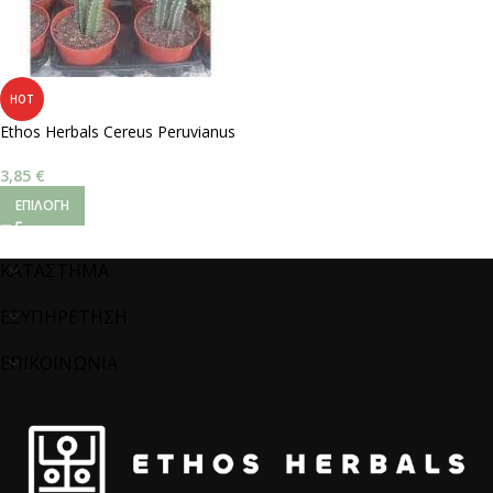
HOT
Ethos Herbals Cereus Peruvianus
– Σπόροι 25τμχ
3,85
€
ΕΠΙΛΟΓΉ
ΚΑΤΑΣΤΗΜΑ
ΕΞΥΠΗΡΕΤΗΣΗ
ΕΠΙΚΟΙΝΩΝΙΑ