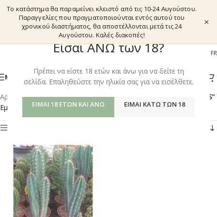
Το κατάστημα θα παραμείνει κλειστό από τις 10-24 Αυγούστου.
Παραγγελίες που πραγματοποιούνται εντός αυτού του
×
χρονικού διαστήματος, θα αποστέλλονται μετά τις 24
Αυγούστου. Καλές διακοπές!
Είσαι ΑΝΩ των 18?
EL
EN
DE
FR
Πρέπει να είστε 18 ετών και άνω για να δείτε τη
ΜΕΝΟΎ
σελίδα. Επαληθεύστε την ηλικία σας για να εισέλθετε.
Αρχική σελίδα
/
Shop
/
Προϊόντα με ετικέτα “CEREUS PERUVIANUS”
ΕΊΜΑΙ 18 ΕΤΏΝ ΚΑΙ ΆΝΩ
ΕΊΜΑΙ ΚΆΤΩ ΤΩΝ 18
Εμφάνιση του μοναδικού αποτελέσματος
Φίλτρα