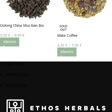
Oolong China Shui Xian Bio
SOLD
OUT
5,20
€
–
9,00
€
Mate Coffee
ΕΠΙΛΟΓΉ
4,20
€
–
7,50
€
ΕΠΙΛΟΓΉ
ΚΑΤΑΣΤΗΜΑ
ΕΞΥΠΗΡΕΤΗΣΗ
ΕΠΙΚΟΙΝΩΝΙΑ