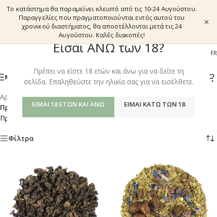
Το κατάστημα θα παραμείνει κλειστό από τις 10-24 Αυγούστου.
Παραγγελίες που πραγματοποιούνται εντός αυτού του
×
χρονικού διαστήματος, θα αποστέλλονται μετά τις 24
Αυγούστου. Καλές διακοπές!
Είσαι ΑΝΩ των 18?
EL
EN
DE
FR
Πρέπει να είστε 18 ετών και άνω για να δείτε τη
ΜΕΝΟΎ
σελίδα. Επαληθεύστε την ηλικία σας για να εισέλθετε.
Αρχική σελίδα
/
Shop
/
ΕΊΜΑΙ 18 ΕΤΏΝ ΚΑΙ ΆΝΩ
ΕΊΜΑΙ ΚΆΤΩ ΤΩΝ 18
Προϊόντα με ετικέτα “COFFEE ALTERNATIVES”
Προβάλλονται όλα - 2 αποτελέσματα
Φίλτρα