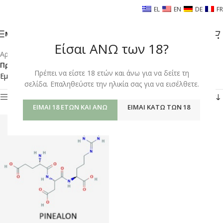
EL
EN
DE
FR
ΜΕΝΟΎ
Είσαι ΑΝΩ των 18?
Αρχική σελίδα
/
Shop
/
Προϊόντα με ετικέτα “CORTISOL REGULATION”
Πρέπει να είστε 18 ετών και άνω για να δείτε τη
Εμφάνιση του μοναδικού αποτελέσματος
σελίδα. Επαληθεύστε την ηλικία σας για να εισέλθετε.
Φίλτρα
ΕΊΜΑΙ 18 ΕΤΏΝ ΚΑΙ ΆΝΩ
ΕΊΜΑΙ ΚΆΤΩ ΤΩΝ 18