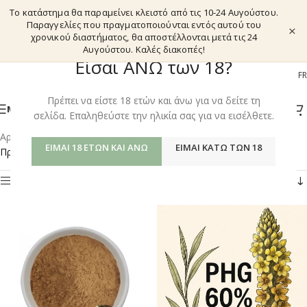
Το κατάστημα θα παραμείνει κλειστό από τις 10-24 Αυγούστου.
Παραγγελίες που πραγματοποιούνται εντός αυτού του
×
χρονικού διαστήματος, θα αποστέλλονται μετά τις 24
Αυγούστου. Καλές διακοπές!
Είσαι ΑΝΩ των 18?
EL
EN
DE
FR
Πρέπει να είστε 18 ετών και άνω για να δείτε τη
ΜΕΝΟΎ
σελίδα. Επαληθεύστε την ηλικία σας για να εισέλθετε.
Αρχική σελίδα
/
Shop
/
Προϊόντα με ετικέτα “DESERT GINSENG”
ΕΊΜΑΙ 18 ΕΤΏΝ ΚΑΙ ΆΝΩ
ΕΊΜΑΙ ΚΆΤΩ ΤΩΝ 18
Προβάλλονται όλα - 5 αποτελέσματα
Φίλτρα