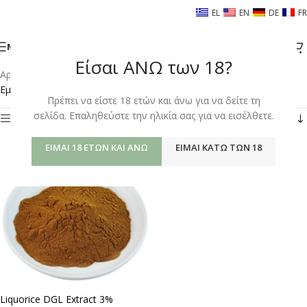
EL
EN
DE
FR
ΜΕΝΟΎ
Είσαι ΑΝΩ των 18?
Αρχική σελίδα
/
Shop
/
Προϊόντα με ετικέτα “DGL LIQUORICE”
Εμφάνιση του μοναδικού αποτελέσματος
Πρέπει να είστε 18 ετών και άνω για να δείτε τη
σελίδα. Επαληθεύστε την ηλικία σας για να εισέλθετε.
Φίλτρα
ΕΊΜΑΙ 18 ΕΤΏΝ ΚΑΙ ΆΝΩ
ΕΊΜΑΙ ΚΆΤΩ ΤΩΝ 18
Liquorice DGL Extract 3%