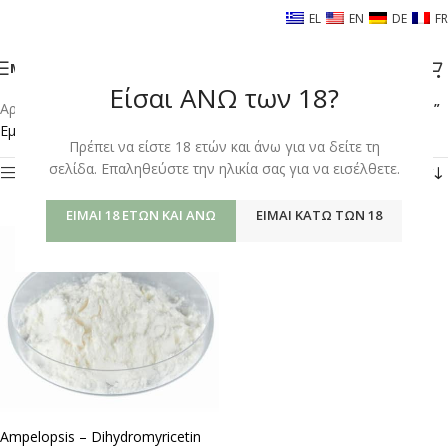
EL
EN
DE
FR
ΜΕΝΟΎ
Είσαι ΑΝΩ των 18?
Αρχική σελίδα
/
Shop
/
Προϊόντα με ετικέτα “DIHYDROMYRICETIN”
Εμφάνιση του μοναδικού αποτελέσματος
Πρέπει να είστε 18 ετών και άνω για να δείτε τη
σελίδα. Επαληθεύστε την ηλικία σας για να εισέλθετε.
Φίλτρα
ΕΊΜΑΙ 18 ΕΤΏΝ ΚΑΙ ΆΝΩ
ΕΊΜΑΙ ΚΆΤΩ ΤΩΝ 18
Ampelopsis – Dihydromyricetin