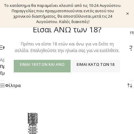
Το κατάστημα θα παραμείνει κλειστό από τις 10-24 Αυγούστου.
Παραγγελίες που πραγματοποιούνται εντός αυτού του
×
χρονικού διαστήματος, θα αποστέλλονται μετά τις 24
Αυγούστου. Καλές διακοπές!
Είσαι ΑΝΩ των 18?
EL
EN
DE
FR
Πρέπει να είστε 18 ετών και άνω για να δείτε τη
ΜΕΝΟΎ
σελίδα. Επαληθεύστε την ηλικία σας για να εισέλθετε.
Αρχική σελίδα
/
Shop
/
ΕΊΜΑΙ 18 ΕΤΏΝ ΚΑΙ ΆΝΩ
ΕΊΜΑΙ ΚΆΤΩ ΤΩΝ 18
Προϊόντα με ετικέτα “DYNAVAP STAINLESS STEEL TIP M 2021”
Εμφάνιση του μοναδικού αποτελέσματος
Φίλτρα