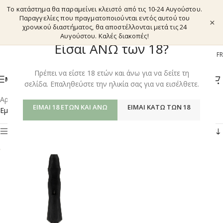
Το κατάστημα θα παραμείνει κλειστό από τις 10-24 Αυγούστου.
Παραγγελίες που πραγματοποιούνται εντός αυτού του
×
χρονικού διαστήματος, θα αποστέλλονται μετά τις 24
Αυγούστου. Καλές διακοπές!
Είσαι ΑΝΩ των 18?
EL
EN
DE
FR
Πρέπει να είστε 18 ετών και άνω για να δείτε τη
ΜΕΝΟΎ
σελίδα. Επαληθεύστε την ηλικία σας για να εισέλθετε.
Αρχική σελίδα
/
Shop
/
Προϊόντα με ετικέτα “DYNAVAP THE B”
ΕΊΜΑΙ 18 ΕΤΏΝ ΚΑΙ ΆΝΩ
ΕΊΜΑΙ ΚΆΤΩ ΤΩΝ 18
Εμφάνιση του μοναδικού αποτελέσματος
Φίλτρα