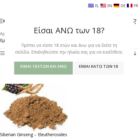
EL
EN
DE
FR
ΜΕΝΟΎ
Είσαι ΑΝΩ των 18?
Αρχική σελίδα
/
Shop
/
Προϊόντα με ετικέτα “ELEUTHEROSIDES”
Εμφάνιση του μοναδικού αποτελέσματος
Πρέπει να είστε 18 ετών και άνω για να δείτε τη
σελίδα. Επαληθεύστε την ηλικία σας για να εισέλθετε.
Φίλτρα
ΕΊΜΑΙ 18 ΕΤΏΝ ΚΑΙ ΆΝΩ
ΕΊΜΑΙ ΚΆΤΩ ΤΩΝ 18
Siberian Ginseng – Eleutherosides