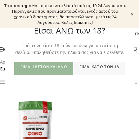
Το κατάστημα θα παραμείνει κλειστό από τις 10-24 Αυγούστου.
Παραγγελίες που πραγματοποιούνται εντός αυτού του
×
χρονικού διαστήματος, θα αποστέλλονται μετά τις 24
Αυγούστου. Καλές διακοπές!
Είσαι ΑΝΩ των 18?
EL
EN
DE
FR
Πρέπει να είστε 18 ετών και άνω για να δείτε τη
ΜΕΝΟΎ
σελίδα. Επαληθεύστε την ηλικία σας για να εισέλθετε.
Αρχική σελίδα
/
Shop
/
Προϊόντα με ετικέτα “ENERGY”
ΕΊΜΑΙ 18 ΕΤΏΝ ΚΑΙ ΆΝΩ
ΕΊΜΑΙ ΚΆΤΩ ΤΩΝ 18
Εμφάνιση του μοναδικού αποτελέσματος
Φίλτρα