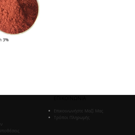
in 3%
ΕΠΙΚΟΙΝΩΝΙΑ
Επικοινωνήστε Μαζί Μας
Τρόποι Πληρωμής
ων
ϋποθέσεις