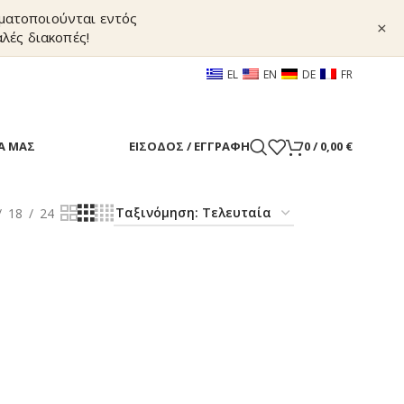
γματοποιούνται εντός
×
λές διακοπές!
EL
EN
DE
FR
Α ΜΑΣ
ΕΊΣΟΔΟΣ / ΕΓΓΡΑΦΉ
0
/
0,00
€
18
24