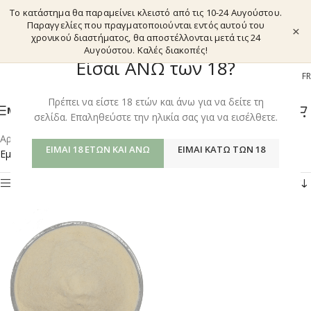
Το κατάστημα θα παραμείνει κλειστό από τις 10-24 Αυγούστου.
Παραγγελίες που πραγματοποιούνται εντός αυτού του
×
χρονικού διαστήματος, θα αποστέλλονται μετά τις 24
Αυγούστου. Καλές διακοπές!
Είσαι ΑΝΩ των 18?
EL
EN
DE
FR
Πρέπει να είστε 18 ετών και άνω για να δείτε τη
ΜΕΝΟΎ
σελίδα. Επαληθεύστε την ηλικία σας για να εισέλθετε.
Αρχική σελίδα
/
Shop
/
Προϊόντα με ετικέτα “GENISTEIN”
ΕΊΜΑΙ 18 ΕΤΏΝ ΚΑΙ ΆΝΩ
ΕΊΜΑΙ ΚΆΤΩ ΤΩΝ 18
Εμφάνιση του μοναδικού αποτελέσματος
Φίλτρα